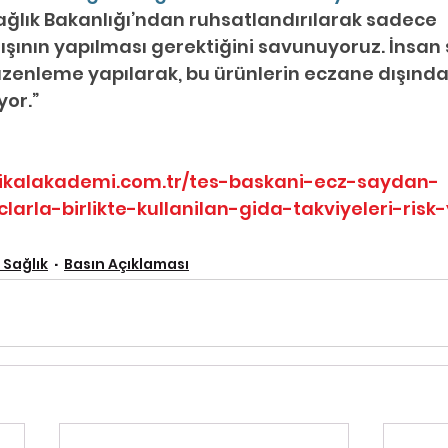
Sağlık Bakanlığı’ndan ruhsatlandırılarak sadece 
şının yapılması gerektiğini savunuyoruz. İnsan s
düzenleme yapılarak, bu ürünlerin eczane dışında 
or.”
ikalakademi.com.tr/tes-baskani-ecz-saydan-
larla-birlikte-kullanilan-gida-takviyeleri-risk-
 Sağlık
Basın Açıklaması