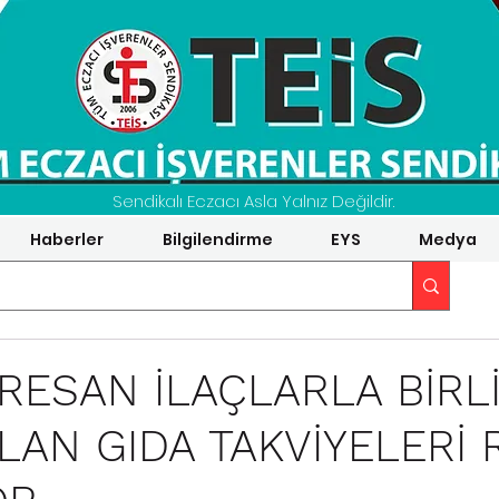
Sendikalı Eczacı Asla Yalnız Değildir.
Haberler
Bilgilendirme
EYS
Medya
RESAN İLAÇLARLA BİRL
LAN GIDA TAKVİYELERİ 