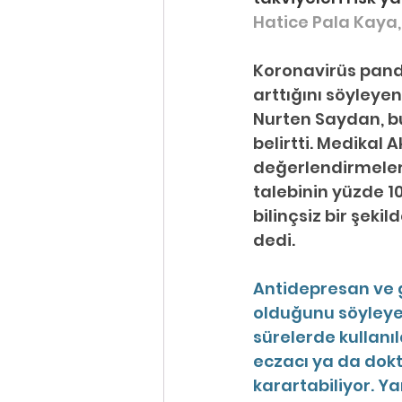
Hatice Pala Kaya,
Koronavirüs pand
arttığını söyleyen
Nurten Saydan, bu 
belirtti. Medikal
değerlendirmeler
talebinin yüzde 10
bilinçsiz bir şekil
dedi.
Antidepresan ve g
olduğunu söyleyen
sürelerde kullanıl
eczacı ya da dok
karartabiliyor. Ya