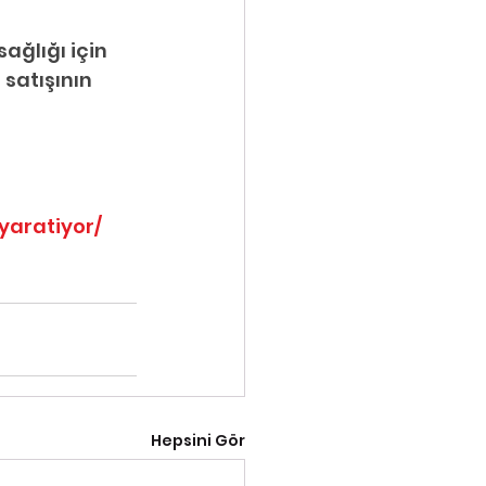
ağlığı için 
satışının 
yaratiyor/
Hepsini Gör