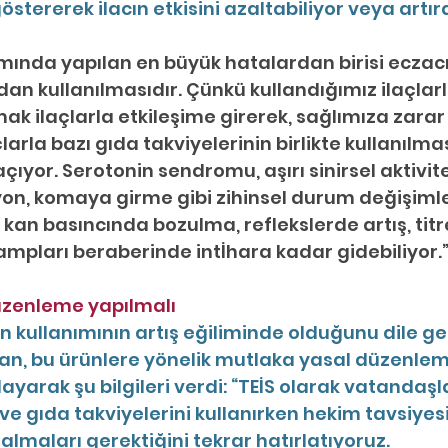
göstererek ilacın etkisini azaltabiliyor veya artıra
ımında yapılan en büyük hatalardan birisi eczacı
n kullanılmasıdır. Çünkü kullandığımız ilaçlarla
ak ilaçlarla etkileşime girerek, sağlımıza zarar 
arla bazı gıda takviyelerinin birlikte kullanılma
ıyor. Serotonin sendromu, aşırı sinirsel aktivit
on, komaya girme gibi zihinsel durum değişimler
 kan basıncında bozulma, reflekslerde artış, tit
rampları beraberinde intİhara kadar gidebiliyor.
düzenleme yapılmalı
n kullanımının artış eğiliminde olduğunu dile get
an, bu ürünlere yönelik mutlaka yasal düzenlem
ayarak şu bilgileri verdi: “TEİS olarak vatandaşl
ve gıda takviyelerini kullanırken hekim tavsiyesi
lmaları gerektiğini tekrar hatırlatıyoruz.