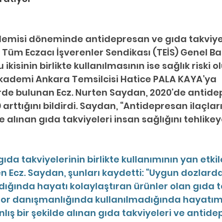
emisi döneminde antidepresan ve gıda takviyes
 Tüm Eczacı İşverenler Sendikası (TEİS) Genel Baş
ikisinin birlikte kullanılmasının ise sağlık riski
 Akademi Ankara Temsilcisi Hatice PALA KAYA’ya 
de bulunan Ecz. Nurten Saydan, 2020’de antide
 arttığını bildirdi. Saydan, “Antidepresan ilaçları
de alınan gıda takviyeleri insan sağlığını tehlikey
ıda takviyelerinin birlikte kullanımının yan etki
 Ecz. Saydan, şunları kaydetti: “Uygun dozlarda
dığında hayatı kolaylaştıran ürünler olan gıda ta
tor danışmanlığında kullanılmadığında hayatımı
nlış bir şekilde alınan gıda takviyeleri ve antide