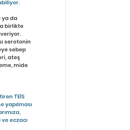
biliyor.
 ya da 
 birlikte 
veriyor. 
sı serotonin 
eye sebep 
i, ateş 
reme, mide 
”
iren TEİS 
e yapılması 
arımıza, 
 ve eczacı 