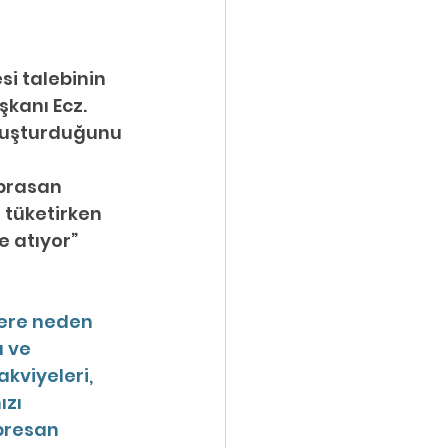
i talebinin 
kanı Ecz. 
 oluşturduğunu 
prasan 
 tüketirken 
e atıyor” 
lere neden 
 ve 
kviyeleri, 
zı 
presan 