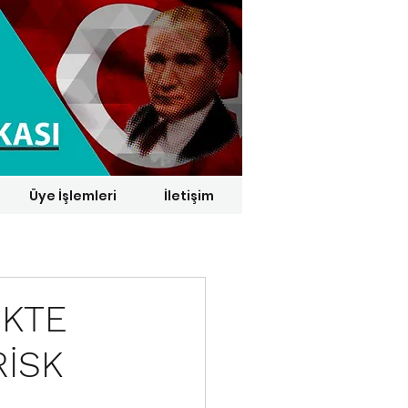
Üye İşlemleri
İletişim
1 € = 29,1164 TL*
İKTE
RİSK