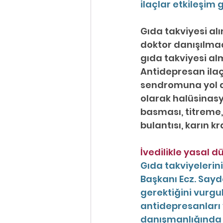
ilaçlar etkileşim 
Gıda takviyesi al
doktor danışılmada
gıda takviyesi alm
Antidepresan ilaçl
sendromuna yol aç
olarak halüsinasy
basması, titreme,
bulantısı, karın k
İvedilikle yasal 
Gıda takviyelerini
Başkanı Ecz. Sayd
gerektiğini vurgul
antidepresanları 
danışmanlığında a