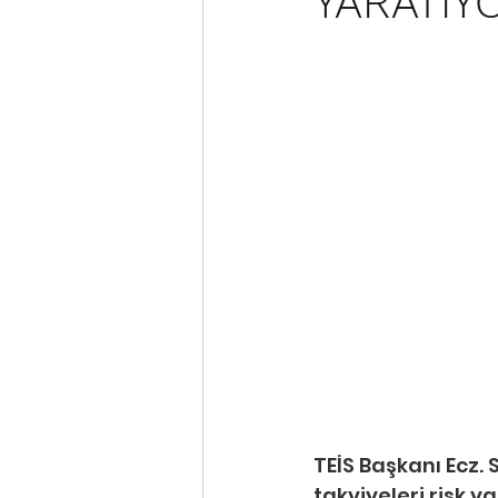
YARATIY
TEİS Başkanı Ecz. 
takviyeleri risk y