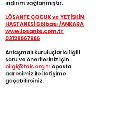
indirim sağlanmıştır.
LÖSANTE ÇOCUK ve YETİŞKİN 
HASTANESİ Gölbaşı /ANKARA
www.losante.com.tr
03126667666
Anlaşmalı kuruluşlarla ilgili 
soru ve önerileriniz için 
bilgi@teis.org.tr
 eposta 
adresimiz ile iletişime 
geçebilirsiniz.