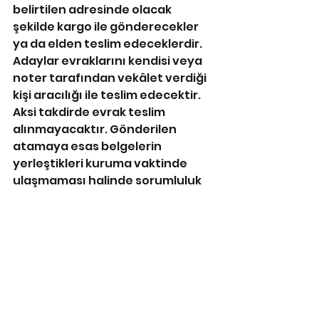
belirtilen adresinde olacak 
şekilde kargo ile gönderecekler 
ya da elden teslim edeceklerdir. 
Adaylar evraklarını kendisi veya 
noter tarafından vekâlet verdiği 
kişi aracılığı ile teslim edecektir. 
Aksi takdirde evrak teslim 
alınmayacaktır. Gönderilen 
atamaya esas belgelerin 
yerleştikleri kuruma vaktinde 
ulaşmaması halinde sorumluluk 
başvuru sahibine aittir.
a) Adli sicil durumunu beyan eden 
imzalı dilekçe,
b) Askerlikle ilişiklerinin 
olmadığına dair durumunu beyan 
eden imzalı dilekçe (Bakaya 
olanların atamaları 
yapılmayacaktır),