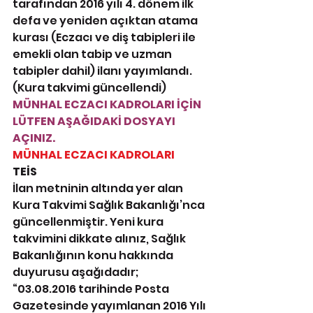
tarafından 2016 yılı 4. dönem ilk 
defa ve yeniden açıktan atama 
kurası (Eczacı ve diş tabipleri ile 
emekli olan tabip ve uzman 
tabipler dahil) ilanı yayımlandı. 
(Kura takvimi güncellendi)
MÜNHAL ECZACI KADROLARI İÇİN 
LÜTFEN AŞAĞIDAKİ DOSYAYI 
AÇINIZ.
MÜNHAL ECZACI KADROLARI
TEİS
İlan metninin altında yer alan 
Kura Takvimi Sağlık Bakanlığı’nca 
güncellenmiştir. Yeni kura 
takvimini dikkate alınız, Sağlık 
Bakanlığının konu hakkında 
duyurusu aşağıdadır;
“03.08.2016 tarihinde Posta 
Gazetesinde yayımlanan 2016 Yılı 