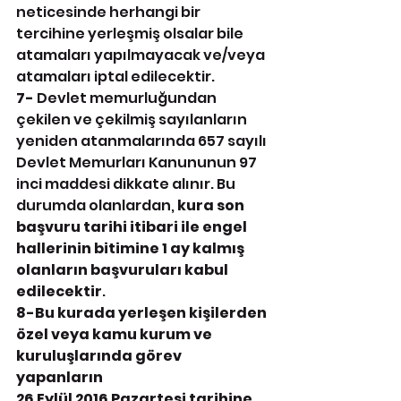
neticesinde herhangi bir 
tercihine yerleşmiş olsalar bile 
atamaları yapılmayacak ve/veya 
atamaları iptal edilecektir.
7- 
Devlet memurluğundan 
çekilen ve çekilmiş sayılanların 
yeniden atanmalarında 657 sayılı 
Devlet Memurları Kanununun 97 
inci maddesi dikkate alınır. Bu 
durumda olanlardan, 
kura son 
başvuru tarihi itibari ile engel 
hallerinin bitimine 1 ay kalmış 
olanların başvuruları kabul 
edilecektir
.
8-Bu kurada yerleşen kişilerden 
özel veya kamu kurum ve 
kuruluşlarında görev 
yapanların 
26 Eylül 2016 Pazartesi tarihine 