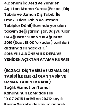
4.Dönem İlk Defa ve Yeniden 
Açıktan Atama Kurası (Eczacı, Diş 
Tabibi ve Uzman Diş Tabibi İle 
Emekli Olan Tabip Ve Uzman 
Tabipler Dâhil) ilanında yer alan 
takvim değiştirilmiştir. Başvurular 
04 Ağustos 2016 ve 15 Ağustos 
2016 (Saat 18:00 ‘e kadar) tarihleri 
arasında alınacaktır. “
2016 YILI 4.DÖNEM İLK DEFA VE 
YENİDEN AÇIKTAN ATAMA KURASI
(
ECZACI, DİŞ TABİBİ VE UZMAN DİŞ 
TABİBİ İLE EMEKLİ OLAN TABİP VE 
UZMAN TABİPLER DÂHİL)
Sağlık Hizmetleri Temel 
Kanununun Ek Madde 1 ile 
10.07.2015 tarihli ve 29412 sayılı 
Resmi Gazete’de yayımlanarak 