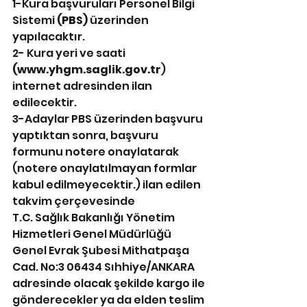
1-Kura başvuruları Personel Bilgi 
Sistemi 
(PBS) 
üzerinden 
yapılacaktır.
2- Kura yeri ve saati 
(www.yhgm.saglik.gov.tr
) 
internet adresinden ilan 
edilecektir.
3-Adaylar PBS üzerinden başvuru 
yaptıktan sonra, başvuru 
formunu notere onaylatarak 
(notere onaylatılmayan formlar 
kabul edilmeyecektir.) ilan edilen 
takvim çerçevesinde
T.C. Sağlık Bakanlığı Yönetim 
Hizmetleri Genel Müdürlüğü 
Genel Evrak Şubesi Mithatpaşa 
Cad. No:3 06434 Sıhhiye/ANKARA 
adresinde olacak şekilde kargo ile 
gönderecekler ya da elden teslim 