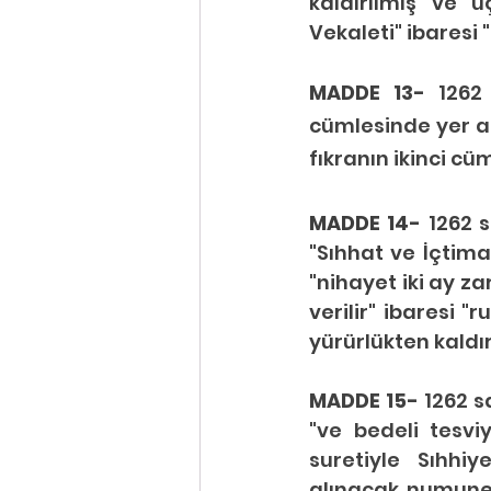
kaldırılmış ve 
Vekaleti" ibaresi "
MADDE 13- 
1262
cümlesinde yer a
fıkranın ikinci cüm
MADDE 14- 
1262 s
"Sıhhat ve İçtima
"nihayet iki ay za
verilir" ibaresi "
yürürlükten kaldır
MADDE 15- 
1262 s
"ve bedeli tesvi
suretiyle Sıhhiy
alınacak numunel