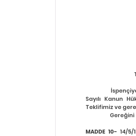
İspençiy
Sayılı Kanun Hü
Teklifimiz ve ger
Gereğini 
MADDE 10- 
14/5/