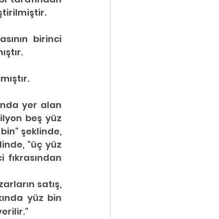
irilmiştir.
sının birinci 
ştır.
mıştır.
ında yer alan 
ilyon beş yüz 
bin" şeklinde, 
inde, "üç yüz 
i fıkrasından 
rların satış, 
ında yüz bin 
rilir."