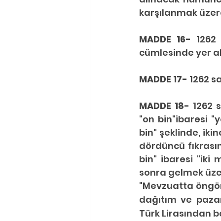
karşılanmak üzere 
MADDE 16- 
1262 
cümlesinde yer al
MADDE 17- 
1262 sa
MADDE 18- 
1262 s
"on bin"ibaresi "
bin" şeklinde, 
ikin
dördüncü fıkrasınd
bin" ibaresi "iki
sonra gelmek üzer
"Mevzuatta öngörü
dağıtım ve pazar
Türk Lirasından be