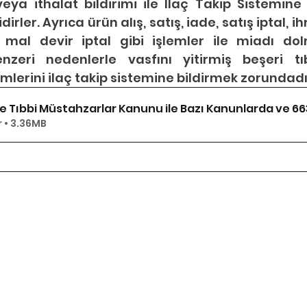
veya ithalat bildirimi ile İlaç Takip Sistemin
irler. Ayrıca ürün alış, satış, iade, satış iptal, ih
, mal devir iptal gibi işlemler ile miadı dol
eri nedenlerle vasfını yitirmiş beşeri tıbb
mlerini ilaç takip sistemine bildirmek zorundadır
ve Tıbbi Müstahzarlar Kanunu ile Bazı Kanunlarda ve 
r • 3.36MB