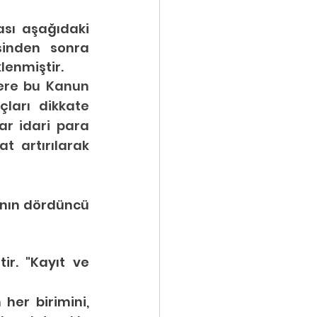
sı aşağıdaki 
sinden sonra 
lenmiştir.
ere bu Kanun 
ları dikkate 
ar idari para 
at artırılarak 
1262 sayılı Kanunun ek 1 inci maddesinin birinci fıkrasının dördüncü 
r. "Kayıt ve 
her birimini, 