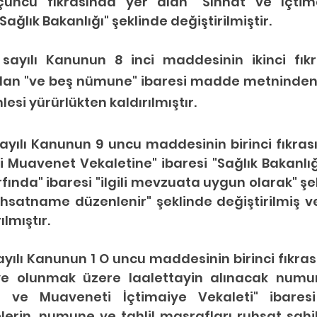
üçüncü fıkrasında yer alan "Sıhhat ve İçtim
Sağlık Bakanlığı" şeklinde değiştirilmiştir.
 sayılı Kanunun 8 inci maddesinin ikinci fıkras
lan "ve beş nümune" ibaresi madde metninden ç
lesi yürürlükten kaldırılmıştır.
ayılı Kanunun 9 uncu maddesinin birinci fıkras
i Muavenet Vekaletine" ibaresi "Sağlık Bakanlığ
rfında" ibaresi "ilgili mevzuata uygun olarak" şe
ruhsatname düzenlenir" şeklinde değiştirilmiş ve i
ılmıştır.
ayılı Kanunun 1 O uncu maddesinin birinci fıkras
ye olunmak üzere laalettayin alınacak numunel
e ve Muaveneti İçtimaiye Vekaleti" ibaresi 
erin, numune ve tahlil masrafları ruhsat sahib