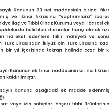
sayılı Kanunun 20 nci maddesinin birinci fıkra
ilmiş ve ikinci fıkrasına "yaptırımlara" ibare
kiye İlaç ve Tıbbi Cihaz Kurumu veya" ibaresi ek
addelerde belirtilen durumlar hariç olmak üz
rı hareket edenlere fiilin mahiyeti ve sonuç
n Türk Lirasından ikiyüz bin Türk Lirasına kad
ilin bir yıl içerisinde tekrarı halinde ceza bir k
n kaldırılmıştır.
 sayılı Kanuna aşağıdaki ek madde eklenmişti
uğu
t veya izin sahipleri beşeri tıbbi ürünlerinin 