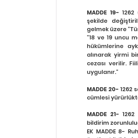
MADDE 19- 
1262 
şekilde değiştir
gelmek üzere "Tür
"18 ve 19 uncu m
hükümlerine aykı
alınarak yirmi bi
cezası verilir. Fi
uygulanır."
MADDE 20- 
cümlesi yürürlükte
MADDE 21- 
1262
bildirim zorunlul
EK MADDE 8- Ruhsa