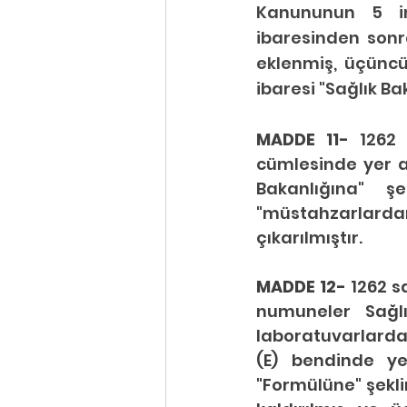
Kanununun 5 inc
ibaresinden sonr
eklenmiş, üçüncü
ibaresi "Sağlık Ba
MADDE 11- 
1262 
cümlesinde yer al
Bakanlığına" ş
"müstahzarlarda
çıkarılmıştır.
MADDE 12- 
1262 s
numuneler Sağlı
laboratuvarlarda t
(E) bendinde ye
"Formülüne" şeklin