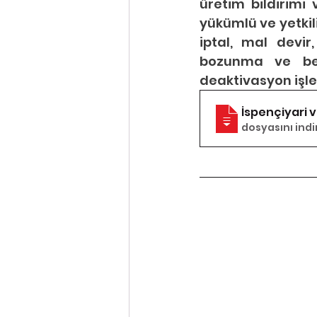
üretim bildirimi 
yükümlü ve yetkilid
iptal, mal devir
bozunma ve benz
deaktivasyon işle
İspençiyari 
dosyasını indi