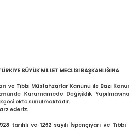
TÜRKİYE BÜYÜK MİLLET MECLİSİ BAŞKANLIĞINA
ari ve Tıbbi Müstahzarlar Kanunu ile Bazı Kanu
kmünde Kararnamede Değişiklik Yapılmasına
ekçesi ekte sunulmaktadır.
arz ederiz.
1928 tarihli ve 1262 sayılı İspençiyari ve Tıbbi