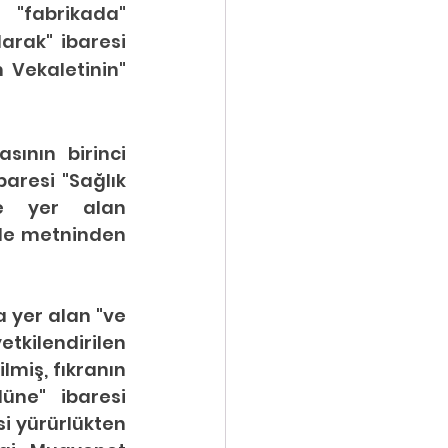
"fabrikada" 
rak" ibaresi 
Vekaletinin" 
ının birinci 
resi "Sağlık 
de yer alan 
e metninden 
 yer alan "ve 
kilendirilen 
lmiş, fıkranın 
üne" ibaresi 
i yürürlükten 