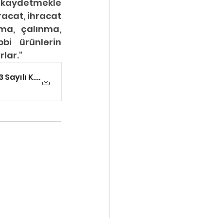
e kaydetmekle 
racat, ihracat 
ma, çalınma, 
i ürünlerin 
lar."
663 Sayılı Kanun Hükmünde
.