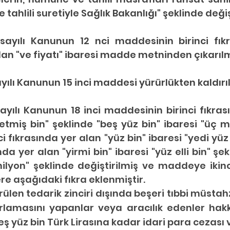
tahlili suretiyle Sağlık Bakanlığı" şeklinde değişt
sayılı Kanunun 12 nci maddesinin birinci fıkra
an "ve fiyatı" ibaresi madde metninden çıkarılmı
yılı Kanunun 15 inci maddesi yürürlükten kaldırıl
ayılı Kanunun 18 inci maddesinin birinci fıkras
yetmiş bin" şeklinde "beş yüz bin" ibaresi "üç m
ci fıkrasında yer alan "yüz bin" ibaresi "yedi yüz 
a yer alan "yirmi bin" ibaresi "yüz elli bin" şekl
 milyon" şeklinde değiştirilmiş ve maddeye ikinc
e aşağıdaki fıkra eklenmiştir.
len tedarik zinciri dışında beşeri tıbbi müstahza
lamasını yapanlar veya aracılık edenler hakk
ş yüz bin Türk Lirasına kadar idari para cezası ve