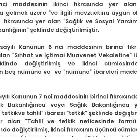
i maddesinin ikinci fıkrasında yer alan 
a gelmek üzere "ve ilgili mevzuatına uygun ola
 fıkrasında yer alan "Sağlık ve Sosyal Yardım 
kanlığının" şeklinde değiştirilmiştir.
sayılı Kanunun 6 ncı maddesinin birinci fıkras
an "Sıhhat ve İçtimai Muavenet Vekaletine" iba
eklinde değiştirilmiş ve ikinci cümlesin
n beş numune ve" ve "numune" ibareleri madd
ayılı Kanunun 7 nci maddesinin birinci fıkrasında
k Bakanlığınca veya Sağlık Bakanlığınca yet
etkikve tahlil" ibaresi "tetkik" şeklinde değiştiri
r alan "Tahlil ve tetkik neticesinde formül
de değiştirilmiş, ikinci fıkrasının üçüncü cümles