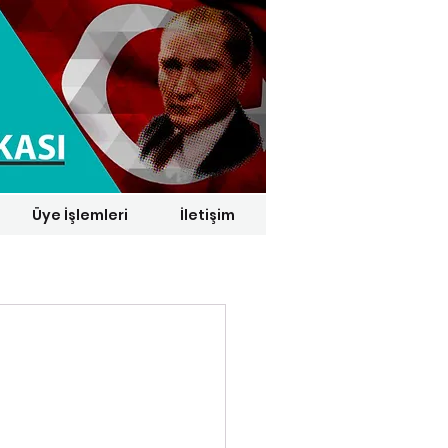
Üye İşlemleri
İletişim
1 € = 29,1164 TL*