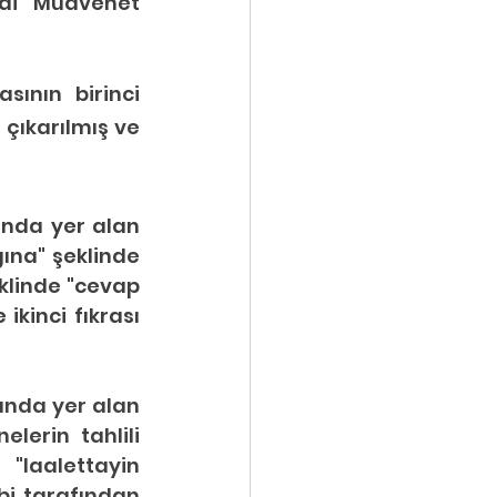
ai Muavenet 
ının birinci 
ıkarılmış ve 
ında yer alan 
ına" şeklinde 
klinde "cevap 
kinci fıkrası 
ında yer alan 
erin tahlili 
"laalettayin 
i tarafından 