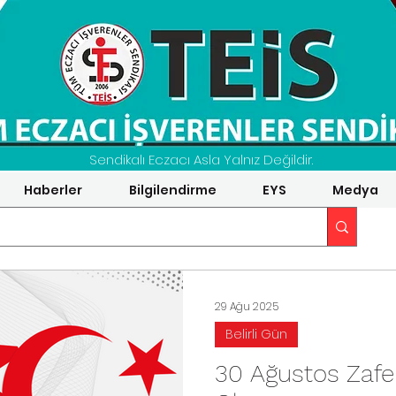
Sendikalı Eczacı Asla Yalnız Değildir.
Haberler
Bilgilendirme
EYS
Medya
29 Ağu 2025
Belirli Gün
30 Ağustos Zafe