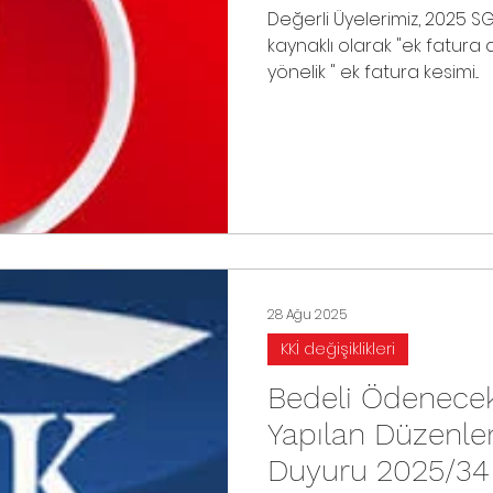
Değerli Üyelerimiz, 2025 
kaynaklı olarak "ek fatu
yönelik " ek fatura kesimi...
28 Ağu 2025
KKİ değişiklikleri
Bedeli Ödenecek 
Yapılan Düzenl
Duyuru 2025/34