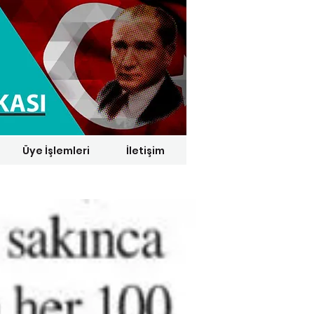
Üye İşlemleri
İletişim
1 € = 29,1164 TL*