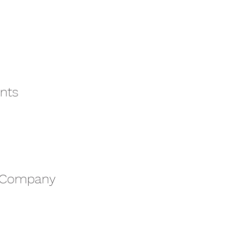
nts
 Company