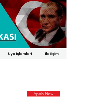
Üye İşlemleri
İletişim
1 € = 29,1164 TL*
Apply Now