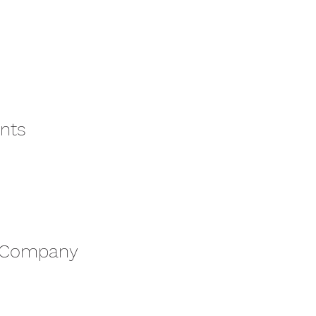
nts
 Company