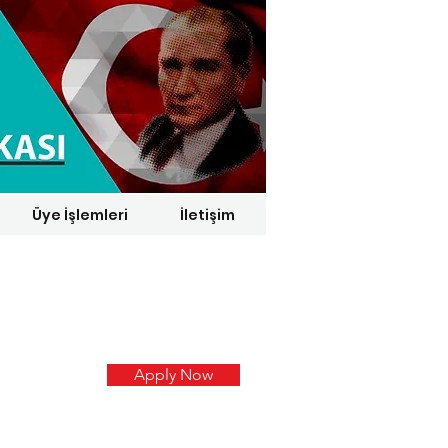
Üye İşlemleri
İletişim
1 € = 29,1164 TL*
Apply Now