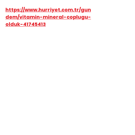
https://www.hurriyet.com.tr/gun
dem/vitamin-mineral-coplugu-
olduk-41745413