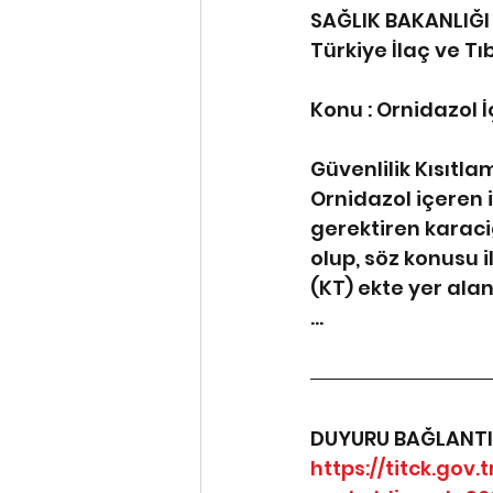
SAĞLIK BAKANLIĞI
Türkiye İlaç ve T
Konu : Ornidazol İ
Güvenlilik Kısıtla
Ornidazol içeren i
gerektiren karac
olup, söz konusu i
(KT) ekte yer ala
...
DUYURU BAĞLANTIS
https://titck.go