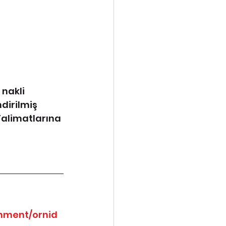
 nakli 
irilmiş 
Talimatlarına 
chment/ornid