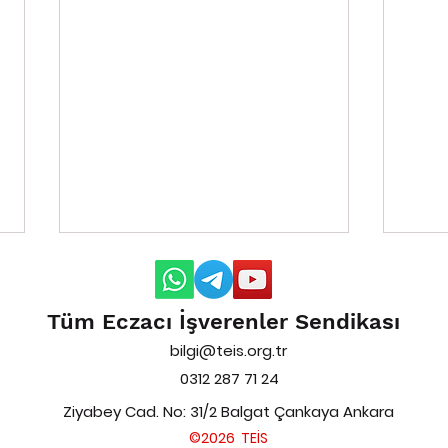
Tüm Eczacı İşverenler Sendikası
bilgi@teis.org.tr
0312 287 71 24
Ziyabey Cad. No: 31/2 Balgat Çankaya Ankara
Yardımcı Eczacı Hakkında
EYS 
©2026 TEİS