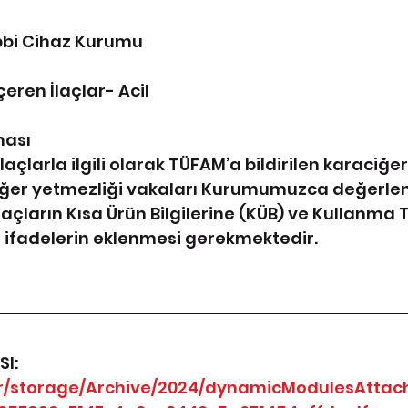
ıbbi Cihaz Kurumu
çeren İlaçlar- Acil
ması
laçlarla ilgili olarak TÜFAM’a bildirilen karaciğer
iğer yetmezliği vakaları Kurumumuzca değerlend
laçların Kısa Ürün Bilgilerine (KÜB) ve Kullanma 
n ifadelerin eklenmesi gerekmektedir.
I: 
v.tr/storage/Archive/2024/dynamicModulesAtta