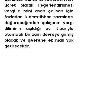
ücret olarak değerlendirilmesi 
vergi dilimini aşan çalışan için 
fazladan kıdem-ihbar tazminatı 
doğuracağından çalışanın vergi 
diliminin aşıldığı ay itibariyle 
otomatik bir zam devreye girmiş 
olacak ve işverene ek mali yük 
getirecektir.
Eczaneler, yardımcı ve ikinci 
eczacı istihdam ederken; SGK 
primi, İşsizlik sigortası, Gelir 
vergisi, Damga vergisi gibi 
yükümlülükleri brüt ücret 
üzerinden ödemektedir. 
Bu 
yönüyle, “net maaş” üzerinden 
ücret belirlenmesi halinde 
oluşacak brüt ücret eczacı 