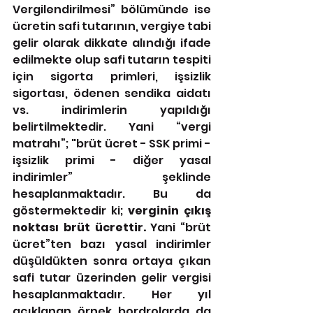
Vergilendirilmesi” bölümünde ise 
ücretin safi tutarının, vergiye tabi 
gelir olarak dikkate alındığı ifade 
edilmekte olup safi tutarın tespiti 
için sigorta primleri, işsizlik 
sigortası, ödenen sendika aidatı 
vs. indirimlerin yapıldığı 
belirtilmektedir. Yani “vergi 
matrahı”; "brüt ücret - SSK primi - 
işsizlik primi - diğer yasal 
indirimler” şeklinde 
hesaplanmaktadır. Bu da 
göstermektedir ki; 
verginin çıkış 
noktası brüt ücrettir.
 Yani “brüt 
ücret”ten bazı yasal indirimler 
düşüldükten sonra ortaya çıkan 
safi tutar üzerinden gelir vergisi 
hesaplanmaktadır. Her yıl 
açıklanan örnek bordrolarda da 