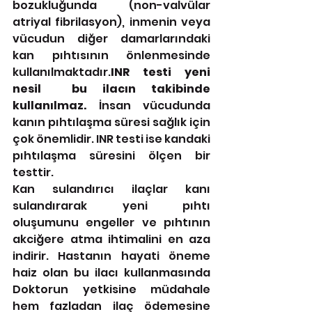
bozukluğunda (non-valvülar 
atriyal fibrilasyon), inmenin veya 
vücudun diğer damarlarındaki 
kan pıhtısının önlenmesinde 
kullanılmaktadır.
INR testi yeni 
nesil  bu ilacın takibinde 
kullanılmaz.
 İnsan vücudunda 
kanın pıhtılaşma süresi sağlık için 
çok önemlidir. INR testi ise kandaki 
pıhtılaşma süresini ölçen bir 
testtir.
Kan sulandırıcı ilaçlar kanı 
sulandırarak yeni pıhtı 
oluşumunu engeller ve pıhtının 
akciğere atma ihtimalini en aza 
indirir. Hastanın hayati öneme 
haiz olan bu ilacı kullanmasında 
Doktorun yetkisine müdahale 
hem fazladan ilaç ödemesine 