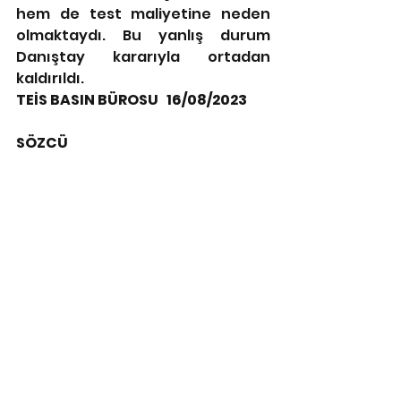
hem de test maliyetine neden 
olmaktaydı. Bu yanlış durum 
Danıştay kararıyla ortadan 
kaldırıldı.
TEİS BASIN BÜROSU   16/08/2023
SÖZCÜ
https://www.winally.com/sgk-bir-
finans-kurumudur-saglik-