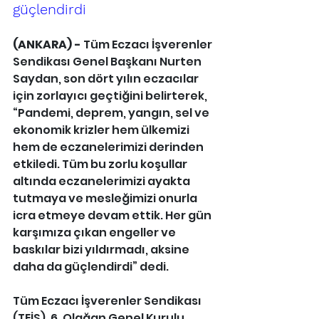
güçlendirdi
(ANKARA) - 
Tüm Eczacı İşverenler 
Sendikası Genel Başkanı Nurten 
Saydan, son dört yılın eczacılar 
için zorlayıcı geçtiğini belirterek, 
“Pandemi, deprem, yangın, sel ve 
ekonomik krizler hem ülkemizi 
hem de eczanelerimizi derinden 
etkiledi. Tüm bu zorlu koşullar 
altında eczanelerimizi ayakta 
tutmaya ve mesleğimizi onurla 
icra etmeye devam ettik. Her gün 
karşımıza çıkan engeller ve 
baskılar bizi yıldırmadı, aksine 
daha da güçlendirdi” dedi.
Tüm Eczacı İşverenler Sendikası 
(TEİS), 6. Olağan Genel Kurulu 