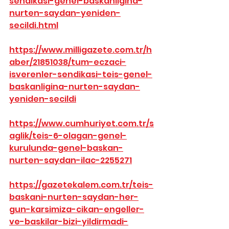
sendikasi-genel-baskanligina-
nurten-saydan-yeniden-
secildi.html
https://www.milligazete.com.tr/h
aber/21851038/tum-eczaci-
isverenler-sendikasi-teis-genel-
baskanligina-nurten-saydan-
yeniden-secildi
https://www.cumhuriyet.com.tr/s
aglik/teis-6-olagan-genel-
kurulunda-genel-baskan-
nurten-saydan-ilac-2255271
https://gazetekalem.com.tr/teis-
baskani-nurten-saydan-her-
gun-karsimiza-cikan-engeller-
ve-baskilar-bizi-yildirmadi-