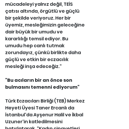
mücadeleyi yalnız değil, TEİS 
çatısı altında, örgütlü ve güçlü 
bir şekilde veriyoruz. Her bir 
üyemiz, mesleğimizin geleceğine 
dair büyük bir umudu ve 
kararlılığı temsil ediyor. Bu 
umudu hep canlı tutmak 
zorundayız, çünkü birlikte daha 
güçlü ve etkin bir eczacılık 
mesleği inşa edeceğiz."
"Bu acıların bir an önce son 
bulmasını temenni ediyorum"
Türk Eczacıları Birliği (TEB) Merkez 
Heyeti Üyesi Taner Ercanlı da 
İstanbul'da Ayşenur Halil ve İkbal 
Uzuner'in katledilmesini 
hatırlatarak, "Kadın cinayetleri 