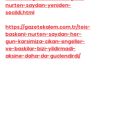
nurten-saydan-yeniden-
secildi.html
https://gazetekalem.com.tr/teis-
baskani-nurten-saydan-her-
gun-karsimiza-cikan-engeller-
ve-baskilar-bizi-yildirmadi-
aksine-daha-da-guclendirdi/
https://m.youtube.com/watch?
v=IG4Eb_H-k38
TİCARET