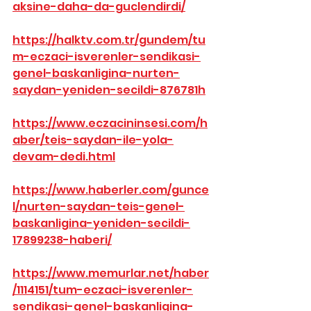
aksine-daha-da-guclendirdi/
https://halktv.com.tr/gundem/tu
m-eczaci-isverenler-sendikasi-
genel-baskanligina-nurten-
saydan-yeniden-secildi-876781h
https://www.eczacininsesi.com/h
aber/teis-saydan-ile-yola-
devam-dedi.html
https://www.haberler.com/gunce
l/nurten-saydan-teis-genel-
baskanligina-yeniden-secildi-
17899238-haberi/
https://www.memurlar.net/haber
/1114151/tum-eczaci-isverenler-
sendikasi-genel-baskanligina-