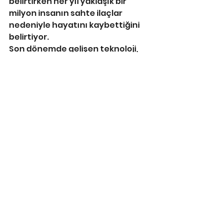
belirtirken her yıl yaklaşık bir 
milyon insanın sahte ilaçlar 
nedeniyle hayatını kaybettiğini 
belirtiyor.
Son dönemde gelişen teknoloji, 
taklitçi ve sahtecilerin gerçeğine 
birebir benzeyen ambalajlar 
yapmasına imkân tanıdığından 
sahte ilacın uzman olmayan 
kişilerce tespiti çok zordur. Bu 
sebeple orijinal ilaca erişmenin ve 
sağlığınızı korumanın tek güvenli 
yolu ilacı eczanelerden temin 
etmektir.
https://ticaretgazetesi.com.tr/20
26/06/26/tum-eczaci-isverenler-
sendikasi-kacak-ilaca-karsi-
uyardi/
Basında Biz