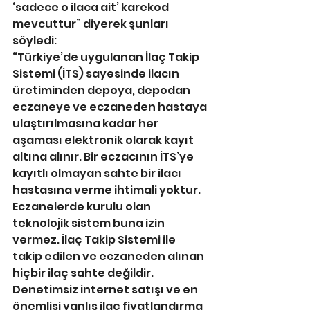
‘sadece o ilaca ait’ karekod 
mevcuttur” diyerek şunları 
söyledi:
“Türkiye’de uygulanan İlaç Takip 
Sistemi (İTS) sayesinde ilacın 
üretiminden depoya, depodan 
eczaneye ve eczaneden hastaya 
ulaştırılmasına kadar her 
aşaması elektronik olarak kayıt 
altına alınır. Bir eczacının İTS’ye 
kayıtlı olmayan sahte bir ilacı 
hastasına verme ihtimali yoktur. 
Eczanelerde kurulu olan 
teknolojik sistem buna izin 
vermez. İlaç Takip Sistemi ile 
takip edilen ve eczaneden alınan 
hiçbir ilaç sahte değildir. 
Denetimsiz internet satışı ve en 
önemlisi yanlış ilaç fiyatlandırma 