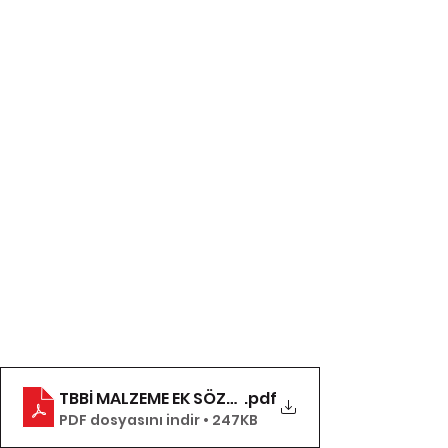
TBBİ MALZEME EK SÖZLEŞME
.pdf
PDF dosyasını indir • 247KB