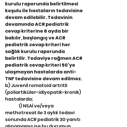
kurulu raporunda belirtilmesi 
koşulu ile hastaların tedavisine 
devam edilebilir. Tedavinin 
devamında ACR pediatrik 
cevap kriterine 6 ayda bir 
bakılır, başlangıç ve ACR 
pediatrik cevap kriteri her 
sağlık kurulu raporunda 
belirtilir. Tedaviye rağmen ACR 
pediatrik cevap kriteri 50’ye 
ulaşmayan hastalarda anti-
TNF tedavisine devam edilmez.
b) Juvenil romatoid artritli 
(poliartiküler-idiyopatik-kronik) 
hastalarda;
                1) NSAİ ve/veya 
methotrexat ile 3 aylık tedavi 
sonunda ACR pediatrik 30 yanıtı 
alınamamış ise bu durumun 