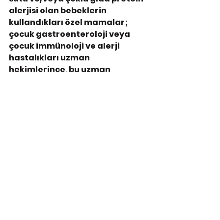
alerjisi olan bebeklerin 
kullandıkları özel mamalar; 
çocuk gastroenteroloji veya 
çocuk immünoloji ve alerji 
hastalıkları uzman 
hekimlerince, bu uzman 
hekimlerin bulunmadığı  
hastanelerde çocuk sağlığı ve 
hastalıkları uzman 
hekimlerince düzenlenecek 
uzman hekim raporuna 
dayanılarak tüm hekimler 
tarafından reçete edilebilir.
 İki 
yaşına kadar inek sütü ve/veya 
çoklu gıda protein alerjisi olan 
bebeklere öncelikle ileri 
derecede hidrolize mamalar 
başlanır. İleri derecede hidrolize 