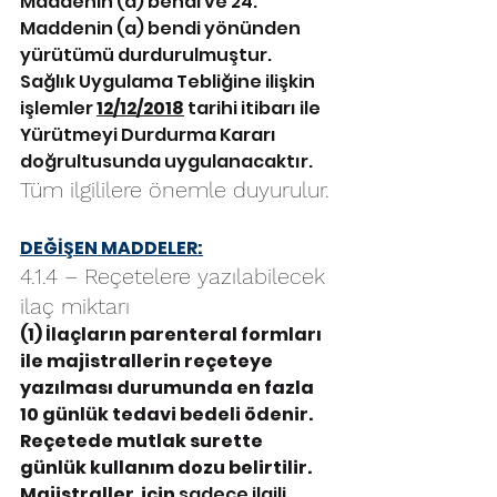
Maddenin (a) bendi ve 24. 
Maddenin (a) bendi yönünden 
yürütümü durdurulmuştur.
Sağlık Uygulama Tebliğine ilişkin 
işlemler 
12/12/2018
 tarihi itibarı ile 
Yürütmeyi Durdurma Kararı 
doğrultusunda uygulanacaktır.
Tüm ilgililere önemle duyurulur.
DEĞİŞEN MADDELER:
4.1.4 – Reçetelere yazılabilecek 
ilaç miktarı
(1) İlaçların parenteral formları 
ile majistrallerin reçeteye 
yazılması durumunda en fazla 
10 günlük tedavi bedeli ödenir. 
Reçetede mutlak surette 
günlük kullanım dozu belirtilir. 
Majistraller  için
 sadece ilgili 