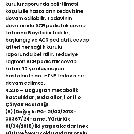
kurulu raporunda belirtilmesi 
koşulu ile hastaların tedavisine 
devam edilebilir. Tedavinin 
devamında ACR pediatrik cevap 
kriterine 6 ayda bir bakılır, 
başlangıç ve ACR pediatrik cevap 
kriteri her sağlık kurulu 
raporunda belirtilir. Tedaviye 
rağmen ACR pediatrik cevap 
kriteri 50’ye ulaşmayan 
hastalarda anti-TNF tedavisine 
devam edilmez.
4.2.16 –  Doğuştan metabolik 
hastalıklar, Gıda allerjileri ile 
Çölyak Hastalığı
(5) 
(Değişik: RG- 21/03/2018-
30367/ 24-a md. Yürürlük: 
01/04/2018) İki yaşına kadar inek 
sütü ve/veya çoklu gıda protein 