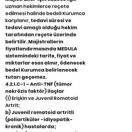
uzman hekimlerce reçete 
edilmesi halinde bedeli Kurumca 
karşılanır, 
tedavi süresi ve 
tedavi amaçlı olduğu hekim 
tarafından reçete üzerinde 
belirtilir. Majistrallerin 
fiyatlandırmasında MEDULA 
sistemindeki tarife, fiyat ve 
miktarlar esas alınır, ödenecek 
bedel Kurumca belirlenecek 
tutarı geçemez.
4.2.1.C-1 – Anti-TNF (tümor 
nekrözis faktör) ilaçlar 
(1) Erişkin ve Juvenil Romatoid 
Artrit;
b) Juvenil romatoid artritli 
(poliartiküler -idiyopatik-
kronik) hastalarda;