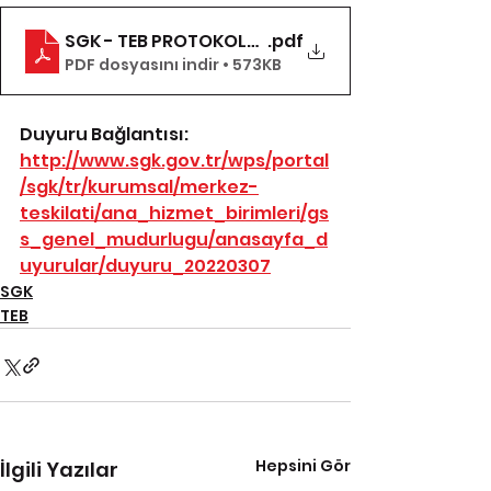
SGK - TEB PROTOKOLÜ (2022-1 Ek Protokol işlenm
.pdf
PDF dosyasını indir • 573KB
Duyuru Bağlantısı: 
http://www.sgk.gov.tr/wps/portal
/sgk/tr/kurumsal/merkez-
teskilati/ana_hizmet_birimleri/gs
s_genel_mudurlugu/anasayfa_d
uyurular/duyuru_20220307
SGK
TEB
Hepsini Gör
İlgili Yazılar