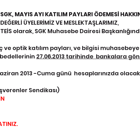
SGK, MAYIS AYI KATILIM PAYLARI ÖDEMESİ HAKKI
DEĞERLİ ÜYELERİMİZ VE MESLEKTAŞLARIMIZ,
TEİS olarak, SGK Muhasebe Dairesi Başkanlığınd
aç ve optik katılım payları, ve bilgisi muhasebeye 
bedellerinin 
27.06.2013 tarihinde  bankalara gön
aziran 2013 -Cuma günü  hesaplarınızda olacakt
İşverenler Sendikası)
İN
TINIZ.