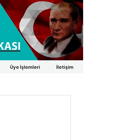
Üye İşlemleri
İletişim
1 € = 29,1164 TL*