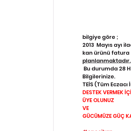
bilgiye göre ; 
2013  Mayıs ayı il
kan ürünü fatura 
planlanmaktadır.
 Bu durumda 28 H
Bilgilerinize.
TEİS (Tüm Eczacı 
DESTEK VERMEK İÇ
ÜYE OLUNUZ
VE
GÜCÜMÜZE GÜÇ KA