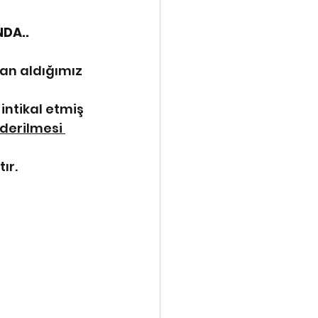
NDA..
an aldığımız 
intikal etmiş 
derilmesi 
ır.