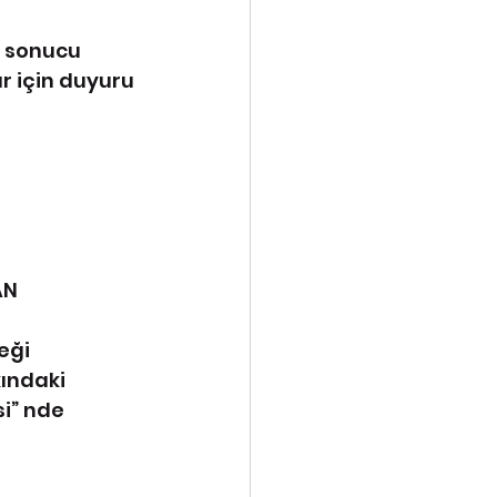
sonucu  
r için duyuru 
N 
eği 
ındaki 
i” nde 