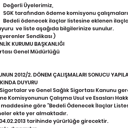
Değerli Üyelerimiz,
SGK tarafından ödeme komisyonu çalışmaları 
Bedeli ödenecek ilaçlar listesine eklenen ilaçla
yuru  ve liste aşağıda bilgilerinize sunulur.
İşverenler Sendikası )
ENLİK KURUMU BAŞKANLIĞI
ortası Genel Müdürlüğü
NUN 2012/2. DÖNEM ÇALIŞMALARI SONUCU YAPILA
KKINDA DUYURU
 Sigortalar ve Genel Sağlık Sigortası Kanunu ger
me Komisyonunun Çalışma Usul ve Esasları Hakk
 maddesine göre “Bedeli Ödenecek İlaçlar Listes
eler ekte yer almaktadır.
4.02.2013 tarihinde yürürlüğe girecektir.