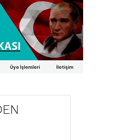
Üye İşlemleri
İletişim
1 € = 29,1164 TL*
DEN