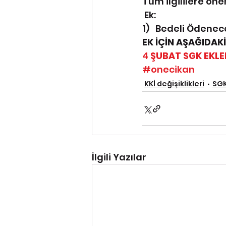
Tüm ilgililere ön
 Ek:
1)   Bedeli Ödenece
EK İÇİN AŞAĞIDAKİ
4
 ŞUBAT SGK EKLE
#onecikan
KKİ değişiklikleri
SG
İlgili Yazılar