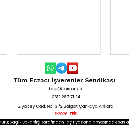
Tüm Eczacı İşverenler Sendikası
bilgi@teis.org.tr
0312 287 71 24
Ziyabey Cad. No: 31/2 Balgat Çankaya Ankara
Bedeli Ödenecek İlaçlar
Bede
©2026 TEİS
Listesinde Yapılan
List
ro kuru; Sağlık Bakanlığı tarafından ilaç fiyatlandırılmasında esas 
Düzenlemeler Hakkında
Düze