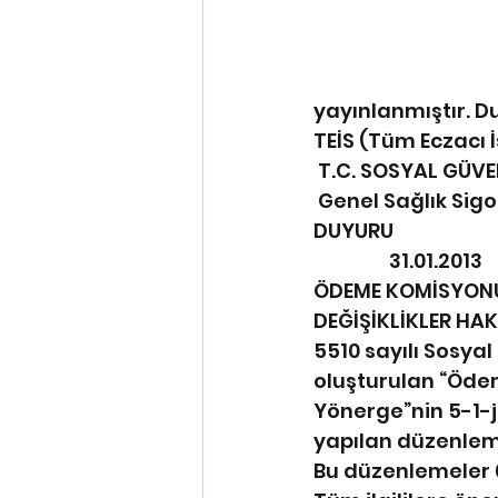
yayınlanmıştır. Du
TEİS (Tüm Eczacı 
 T.C. SOSYAL GÜV
 Genel Sağlık Sig
DUYURU 
                 31.01.2013
ÖDEME KOMİSYONU
DEĞİŞİKLİKLER HA
5510 sayılı Sosyal
oluşturulan “Öde
Yönerge”nin 5-1-j
yapılan düzenlem
Bu düzenlemeler 0