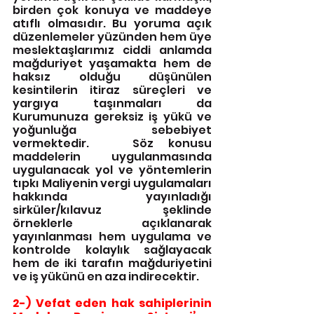
birden çok konuya ve maddeye 
atıflı olmasıdır. Bu yoruma açık 
düzenlemeler yüzünden hem üye 
meslektaşlarımız ciddi anlamda 
mağduriyet yaşamakta hem de 
haksız olduğu düşünülen 
kesintilerin itiraz süreçleri ve 
yargıya taşınmaları da 
Kurumunuza gereksiz iş yükü ve 
yoğunluğa sebebiyet 
vermektedir.   Söz konusu 
maddelerin uygulanmasında 
uygulanacak yol ve yöntemlerin 
tıpkı Maliyenin vergi uygulamaları 
hakkında yayınladığı 
sirküler/kılavuz şeklinde 
örneklerle açıklanarak 
yayınlanması hem uygulama ve 
kontrolde kolaylık sağlayacak 
hem de iki tarafın mağduriyetini 
ve iş yükünü en aza indirecektir.
2-) Vefat eden hak sahiplerinin 