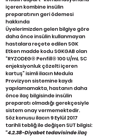
içeren kombine insülin 
preparatının geri ödemesi 
hakkında
Üyelerimizden gelen bilgiye göre 
daha önce insülin kullanmayan 
hastalara reçete edilen SGK 
Etken madde kodu SGKGAB olan 
“RYZODEG® Penfill® 100 U/mL SC 
enjeksiyonluk çözelti içeren 
kartuş” isimli ilacın Medula 
Provizyon sistemine kaydı 
yapılamamakta, hastanın daha 
önce ilaç bilgisinde insülin 
preparatı olmadığı gerekçesiyle 
sistem onay vermemektedir.
Söz konusu ilacın 9 Eylül 2017 
tarihli tebliğ ile değişen SUT bilgisi:
“4.2.38-Diyabet tedavisinde ilaç 