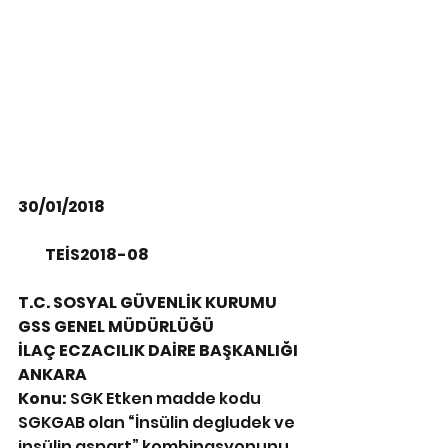
30/01/2018
         TEİS2018-08
T.C. SOSYAL GÜVENLİK KURUMU
GSS GENEL MÜDÜRLÜĞÜ
İLAÇ ECZACILIK DAİRE BAŞKANLIĞI
ANKARA
Konu: 
SGK Etken madde kodu 
SGKGAB olan
 “
İnsülin degludek ve 
insülin aspart” kombinasyonunu 