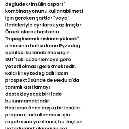
degludek+insülin aspart” 
kombinasyonunu kullanabilmesi 
için gereken şartlar “veya” 
ifadeleriyle ayrılarak yazılmıştır. 
Örnek olarak hastanın 
“
hipoglisemik riskinin yüksek
” 
olmasının bahse konu Ryzodeg 
adlı ilacı kullanabilmesi için 
SUT’taki düzenlemeye göre 
yeterli olması gerekmektedir.
Kaldı ki; Ryzodeg adlı ilacın 
prospektüsünde de Medula’da 
tanımlı kısıtlamayı 
destekleyecek bir ifade 
bulunmamaktadır.
Hastanın önce başka bir insülin 
preparatını kullanması için 
reçetesine yazılması, bu ilaçtan 
yeterli yanıt alamayıp söz 