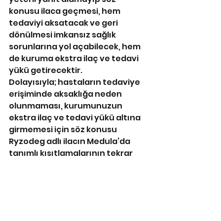
konusu ilaca geçmesi, hem 
tedaviyi aksatacak ve geri 
dönülmesi imkansız sağlık 
sorunlarına yol açabilecek, hem 
de kuruma ekstra ilaç ve tedavi 
yükü getirecektir.
Dolayısıyla; hastaların tedaviye 
erişiminde aksaklığa neden 
olunmaması, kurumunuzun 
ekstra ilaç ve tedavi yükü altına 
girmemesi için söz konusu 
Ryzodeg adlı ilacın Medula’da 
tanımlı kısıtlamalarının tekrar 
incelenip SUT’a uygun hale 
getirilmesi için gereğini 
bilgilerinize arz ederim.
Ecz. Nurten SAYDAN
TÜM ECZACI İŞVERENLER 