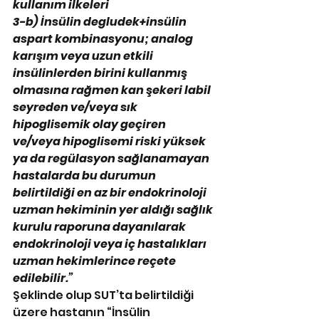
kullanım ilkeleri
3-b) İnsülin degludek+insülin 
aspart kombinasyonu; analog 
karışım veya uzun etkili 
insülinlerden birini kullanmış 
olmasına rağmen kan şekeri labil 
seyreden ve/veya sık 
hipoglisemik olay geçiren 
ve/veya hipoglisemi riski yüksek 
ya da regülasyon sağlanamayan 
hastalarda bu durumun 
belirtildiği en az bir endokrinoloji 
uzman hekiminin yer aldığı sağlık 
kurulu raporuna dayanılarak 
endokrinoloji veya iç hastalıkları 
uzman hekimlerince reçete 
edilebilir.”
Şeklinde olup SUT’ta belirtildiği 
üzere hastanın “İnsülin 