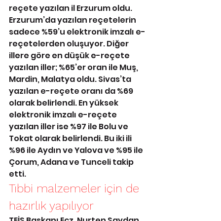
reçete yazılan il Erzurum oldu. 
Erzurum’da yazılan reçetelerin 
sadece %59’u elektronik imzalı e-
reçetelerden oluşuyor. Diğer 
illere göre en düşük e-reçete 
yazılan iller; %65’er oran ile Muş, 
Mardin, Malatya oldu. Sivas’ta 
yazılan e-reçete oranı da %69 
olarak belirlendi. En yüksek 
elektronik imzalı e-reçete 
yazılan iller ise %97 ile Bolu ve 
Tokat olarak belirlendi. Bu iki ili 
%96 ile Aydın ve Yalova ve %95 ile 
Çorum, Adana ve Tunceli takip 
etti.
Tıbbi malzemeler için de 
hazırlık yapılıyor
TEİS Başkanı Ecz. Nurten Saydan, 