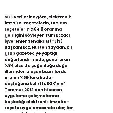
SGK verilerine göre, elektronik 
imzalı e-reçetelerin, toplam 
reçetelerin %84’ü oranına 
geldiğini söyleyen Tüm Eczacı 
İşverenler Sendikası (TEİS) 
Başkanı Ecz. Nurten Saydan, bir 
grup gazeteciye yaptığı 
değerlendirmede, genel oran 
%84 olsa da çoğunluğu doğu 
illerinden oluşan bazı illerde 
oranın %59’lara kadar 
düştüğünü belirtti. SGK’nın 1 
Temmuz 2012’den itibaren 
uygulama çalışmalarına 
başladığı elektronik imzalı e-
reçete uygulamasında ulaşılan 