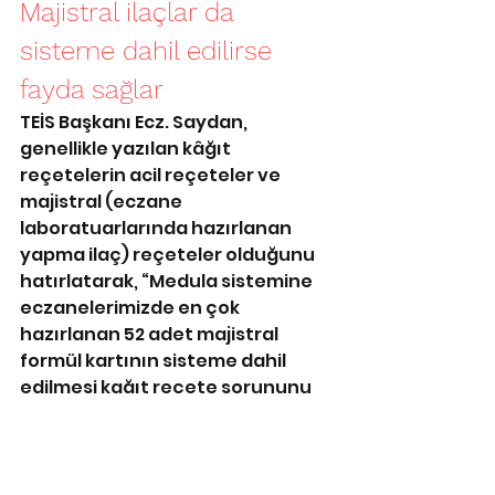
Majistral ilaçlar da 
sisteme dahil edilirse 
fayda sağlar
TEİS Başkanı Ecz. Saydan, 
genellikle yazılan kâğıt 
reçetelerin acil reçeteler ve 
majistral (eczane 
laboratuarlarında hazırlanan 
yapma ilaç) reçeteler olduğunu 
hatırlatarak, “Medula sistemine 
eczanelerimizde en çok 
hazırlanan 52 adet majistral 
formül kartının sisteme dahil 
edilmesi kağıt reçete sorununu 
büyük ölçüde çözecektir” dedi.
MEDİKAL AKADEMİ
https://www.medikalakademi.co
m.tr/tes-baskani-saydan-e-