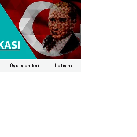
Üye İşlemleri
İletişim
1 € = 29,1164 TL*