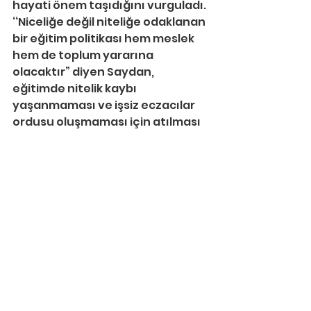
hayati önem taşıdığını vurguladı. 
‘‘Niceliğe değil niteliğe odaklanan 
bir eğitim politikası hem meslek 
hem de toplum yararına 
olacaktır” diyen Saydan, 
eğitimde nitelik kaybı 
yaşanmaması ve işsiz eczacılar 
ordusu oluşmaması için atılması 
gereken adımları şöyle sıraladı:
•Fakülteye giriş başarı sıralaması 
50 bine yükseltilmeli.
•Akredite olmayan fakülteler 
öğrenci almamalı.
•Yeni eczacılık fakülteleri 
açılmamalı.
•Mümkünse 1970-80’lerde olduğu 
gibi eczacılık fakültelerinin 
akredite olanlarla birleştirilerek 
sayıları azaltılmalı.