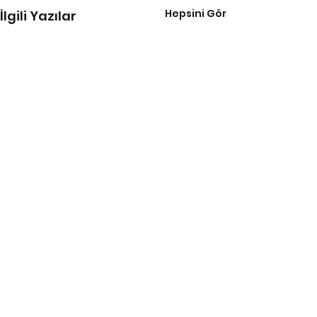
Hepsini Gör
İlgili Yazılar
Tüm Eczacı İşverenler Sendikası