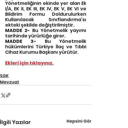
Yönetmeliğinin ekinde yer alan Ek 
I/A, EK II, EK III, EK IV, EK V, EK VI ve 
Bildirim Formu Doldurulurken 
Kullanılacak Sınıflandırma’sı 
ekteki şekilde değiştirilmiştir.
MADDE 2-
 Bu Yönetmelik yayımı 
tarihinde yürürlüğe girer.
MADDE 3-
 Bu Yönetmelik 
hükümlerini Türkiye İlaç ve Tıbbi 
Cihaz Kurumu Başkanı yürütür.
Ekleri için tıklayınız.
SGK
Mevzuat
Hepsini Gör
İlgili Yazılar