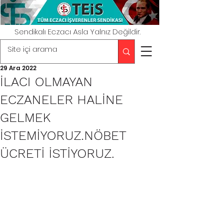
Sendikalı Eczacı Asla Yalnız Değildir.
29 Ara 2022
İLACI OLMAYAN
ECZANELER HALİNE
GELMEK
İSTEMİYORUZ.NÖBET
ÜCRETİ İSTİYORUZ.