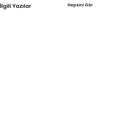
Hepsini Gör
İlgili Yazılar
Tüm Eczacı İşverenler Sendikası