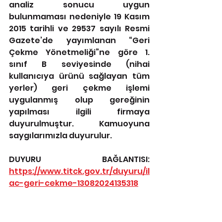
analiz sonucu uygun 
bulunmaması nedeniyle 19 Kasım 
2015 tarihli ve 29537 sayılı Resmi 
Gazete’de yayımlanan “Geri 
Çekme Yönetmeliği”ne göre 1. 
sınıf B seviyesinde (nihai 
kullanıcıya ürünü sağlayan tüm 
yerler) geri çekme işlemi 
uygulanmış olup gereğinin 
yapılması ilgili firmaya 
duyurulmuştur. Kamuoyuna 
saygılarımızla duyurulur.
DUYURU BAĞLANTISI: 
https://www.titck.gov.tr/duyuru/il
ac-geri-cekme-13082024135318