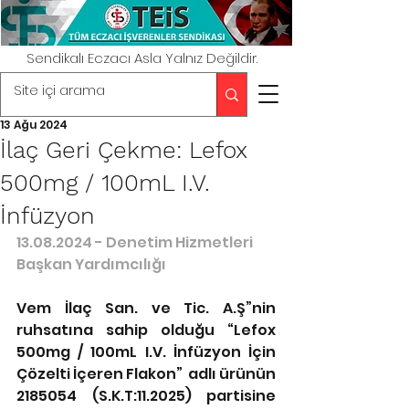
Sendikalı Eczacı Asla Yalnız Değildir.
13 Ağu 2024
İlaç Geri Çekme: Lefox
500mg / 100mL I.V.
İnfüzyon
13.08.2024 - Denetim Hizmetleri 
Başkan Yardımcılığı
﻿Vem İlaç San. ve Tic. A.Ş”nin 
ruhsatına sahip olduğu “Lefox 
500mg / 100mL I.V. İnfüzyon İçin 
Çözelti İçeren Flakon”  adlı ürünün 
2185054 (S.K.T:11.2025) partisine 