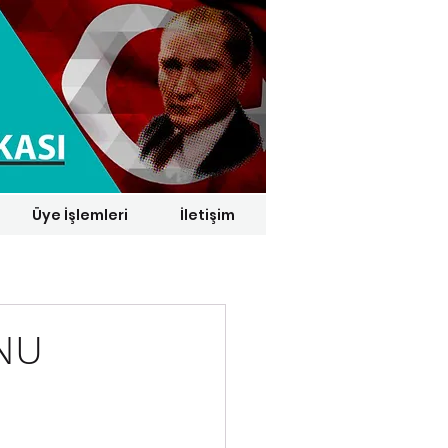
Üye İşlemleri
İletişim
1 € = 29,1164 TL*
NU