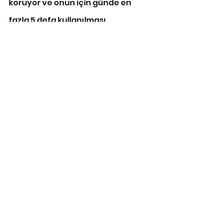
koruyor ve onun için günde en 
fazla 5 defa kullanılması 
gerekiyor. Daha fazla 
kullanımında alerjik etki, egzama 
gibi yaralar çıkmasına neden 
oluyor.”
https://www.hurriyet.com.tr/eko
nomi/kozmetikte-korkutan-
denetim-raporu-42016756
Basında Biz