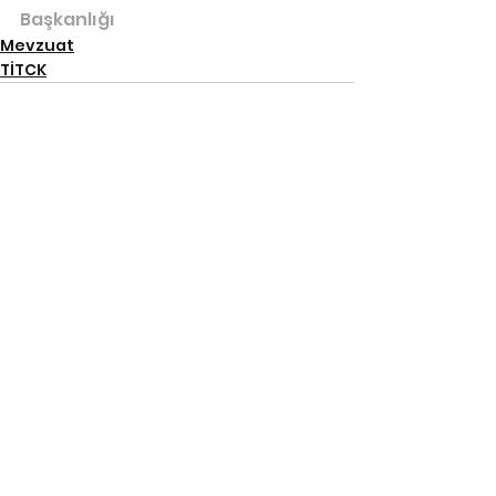
Başkanlığı
Mevzuat
TİTCK
Hepsini Gör
İlgili Yazılar