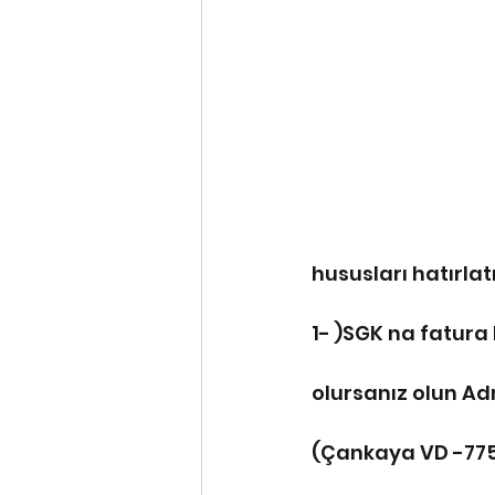
hususları hatırlat
1- )SGK na fatura
olursanız olun Ad
(Çankaya VD -775