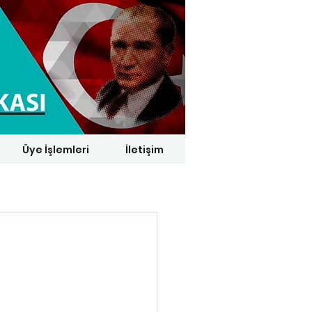
Üye İşlemleri
İletişim
1 € = 29,1164 TL*