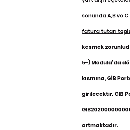
sonunda A,B ve C 
fatura tutarı top
kesmek zorunlud
5-) 
Medula’da dök
kısmına, GİB Por
girilecektir. GIB
GIB2020000000001
artmaktadır.