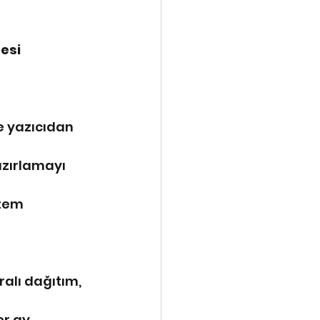
esi 
 yazıcıdan 
azırlamayı 
tem 
ralı dağıtım, 
er ay 