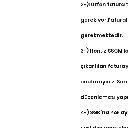
2-)Lütfen fatura t
gerekiyor.Faturala
gerekmektedir.
3-) Henüz SSGM l
çıkartılan faturay
unutmayınız. Soru
düzenlemesi yapıla
4-) 
SGK’na her a
yurt dışı reçetele