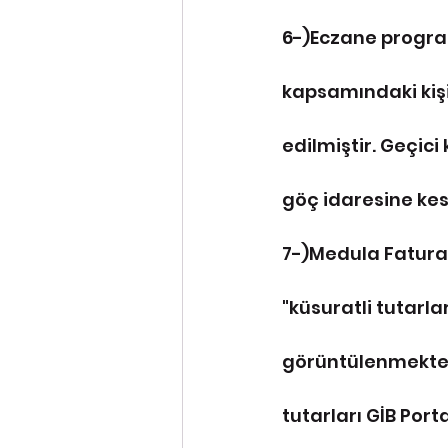
6-)Eczane progra
kapsamındaki kişil
edilmiştir. Geçici
göç idaresine kesi
7-)Medula Fatura 
"küsuratli tutarl
görüntülenmekte o
tutarları GİB Port