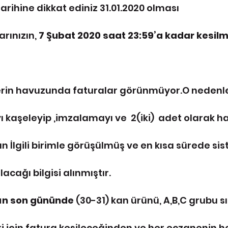
arihine dikkat ediniz 31.01.2020 olması 
rınızın, 
7 Şubat 2020 saat 23:59’a kadar kesilm
erin havuzunda faturalar görünmüyor.O nedenle
ı kaşeleyip ,imzalamayı ve  2(iki)  adet olarak h
n İlgili birimle görüşülmüş ve en kısa sürede sis
cağı bilgisi alınmıştır.
yın son gününde
 (30-31) kan ürünü, A,B,C grubu sı
ri için fatura kesileceğinden ve her eczanenin h