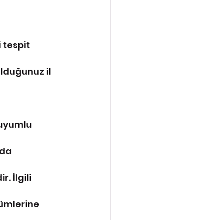
 
 tespit 
lduğunuz il 
 uyumlu 
da 
İlgili 
lümlerine 