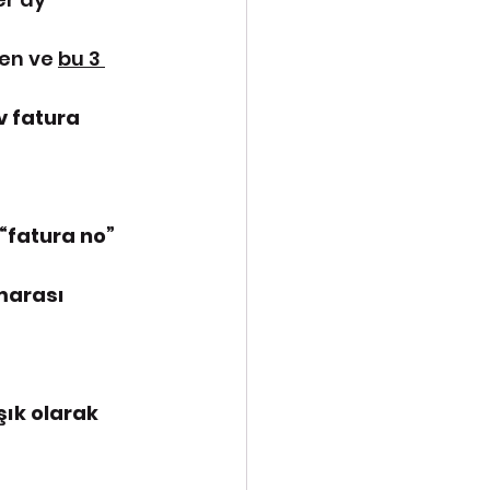
en ve 
bu 3 
v fatura 
“fatura no” 
marası 
ık olarak 