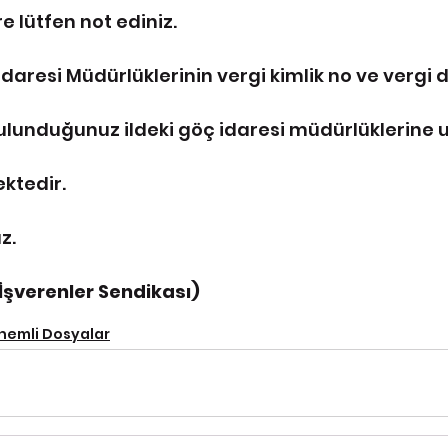
e lütfen not ediniz.
 İdaresi Müdürlüklerinin vergi kimlik no ve vergi d
lunduğunuz ildeki göç idaresi müdürlüklerine uy
ktedir.
z.
İşverenler Sendikası)
nemli Dosyalar