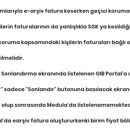
mlarıyla e-arşiv fatura keserken geçici koruma
erin faturalarının da yanlışlıkla SGK ya kesildiği
 koruma kapsamındaki kişilerin faturaları bağlı o
lmelidir.
Sonlandırma ekranında listelenen GIB Portal'a
ar" sadece "Sonlandır" butonuna basılacak ekran
lup sonrasında Medula'da listelenememektedir. 
al'da earşiv fatura oluştururkenki birim fiyat bö