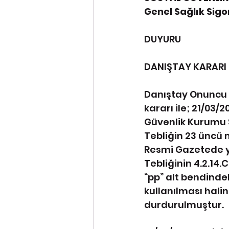
Genel Sağlık Sig
DUYURU
DANIŞTAY KARARI
Danıştay Onuncu Da
kararı ile; 21/03
Güvenlik Kurumu S
Tebliğin 23 üncü m
Resmi Gazetede y
Tebliğinin 4.2.14.
“pp” alt bendinde
kullanılması hali
durdurulmuştur.