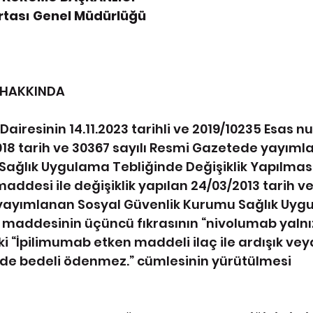
ortası Genel Müdürlüğü
 HAKKINDA
iresinin 14.11.2023 tarihli ve 2019/10235 Esas n
/2018 tarih ve 30367 sayılı Resmi Gazetede yayıml
ağlık Uygulama Tebliğinde Değişiklik Yapılması
addesi ile değişiklik yapılan 24/03/2013 tarih ve
ayımlanan Sosyal Güvenlik Kurumu Sağlık Uyg
C maddesinin üçüncü fıkrasının “nivolumab yalnız
ki “İpilimumab etken maddeli ilaç ile ardışık ve
nde bedeli ödenmez.” cümlesinin yürütülmesi 