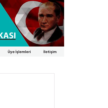
Üye İşlemleri
İletişim
1 € = 29,1164 TL*