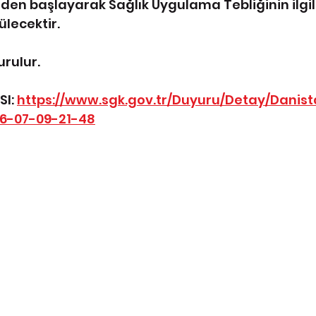
nden başlayarak Sağlık Uygulama Tebliğinin ilgi
lecektir.
urulur.
I: 
https://www.sgk.gov.tr/Duyuru/Detay/Danist
6-07-09-21-48