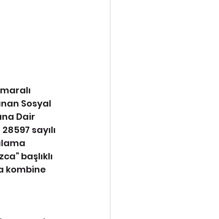
umaralı 
anan Sosyal 
na Dair 
 28597 sayılı 
ulama 
ca” başlıklı 
ya kombine 