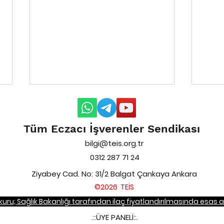
Tüm Eczacı İşverenler Sendikası
bilgi@teis.org.tr
0312 287 71 24
Ziyabey Cad. No: 31/2 Balgat Çankaya Ankara
Bedeli Ödenecek İlaçlar
Bede
©2026 TEİS
Listesinde Yapılan
List
ro kuru; Sağlık Bakanlığı tarafından ilaç fiyatlandırılmasında esas 
Düzenlemeler Hakkında
Düze
Duyuru 2024/05
Duyu
.::ÜYE PANELİ::.