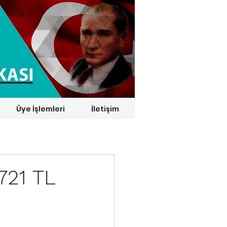
Üye İşlemleri
İletişim
1 € = 29,1164 TL*
721 TL