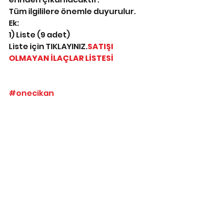
Tüm ilgililere önemle duyurulur. 
Ek:
1) Liste (9 adet)
Liste için TIKLAYINIZ.
SATIŞI 
OLMAYAN İLAÇLAR LİSTESİ
#onecikan
Duyurular
SGK
Hepsini Gör
İlgili Yazılar