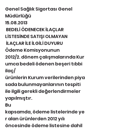
Genel Sağlık Sigortası Genel 
Müdürlüğü 
15.08.2013 
 BEDELİ ÖDENECEK İLAÇLAR 
LİSTESİNDE SATIŞI OLMAYAN
 İLAÇLAR İLE İLGİLİ DUYURU 
Ödeme Komisyonunun 
2012/2. dönem çalışmalarında Kur
umca bedeli ödenen beşeri tıbbi 
ilaç/
ürünlerin Kurum verilerinden piya
sada bulunmayanlarının tespiti 
ile ilgili gerekli değerlendirmeler 
yapılmıştır. 
Bu 
kapsamda, ödeme listelerinde ye
r alan ürünlerden 2012 yılı 
öncesinde ödeme listesine dahil 