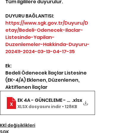
Tüm ilgililere duyurulur.
DUYURU BAĞLANTISI: 
https://www.sgk.gov.tr/Duyuru/D
etay/Bedeli-Odenecek-Ilaclar-
Listesinde-Yapilan-
Duzenlemeler-Hakkinda-Duyuru-
202411-2024-03-13-04-17-35
Ek:
Bedeli Ödenecek İlaçlar Listesine 
(EK-4/A) Eklenen, Düzenlenen, 
Aktiflenen İlaçlar
EK 4A - GÜNCELEME - 29c3f20a-80ca-413f-bf9
.xlsx
XLSX dosyasını indir • 128KB
KKİ değişiklikleri
SGK