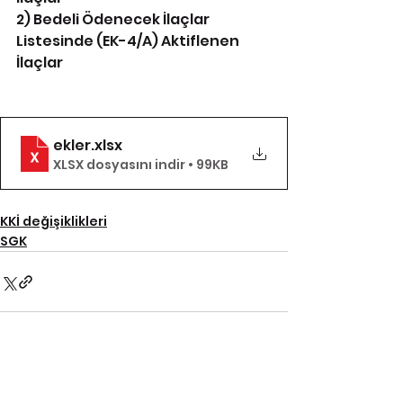
2) Bedeli Ödenecek İlaçlar 
Listesinde (EK-4/A) Aktiflenen 
İlaçlar
ekler
.xlsx
XLSX dosyasını indir • 99KB
KKİ değişiklikleri
SGK
Hepsini Gör
İlgili Yazılar