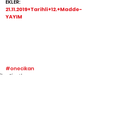
EKLER: 
21.11.2019+Tarihli+12.+Madde-
YAYIM
#onecikan
İlaç Fiyatları
KKİ değişiklikleri
Listeler
Hepsini Gör
İlgili Yazılar