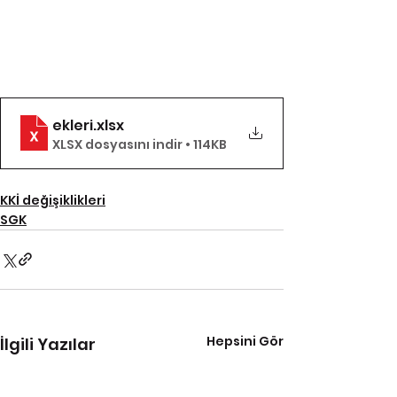
ekleri
.xlsx
XLSX dosyasını indir • 114KB
KKİ değişiklikleri
SGK
Hepsini Gör
İlgili Yazılar