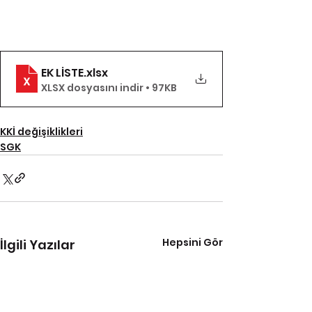
EK LİSTE
.xlsx
XLSX dosyasını indir • 97KB
KKİ değişiklikleri
SGK
Hepsini Gör
İlgili Yazılar