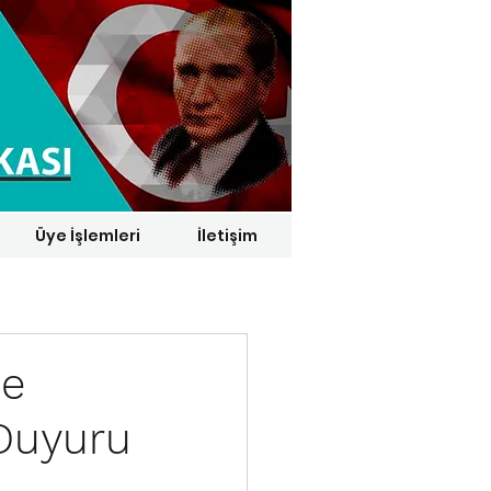
Üye İşlemleri
İletişim
1 € = 29,1164 TL*
de
Duyuru