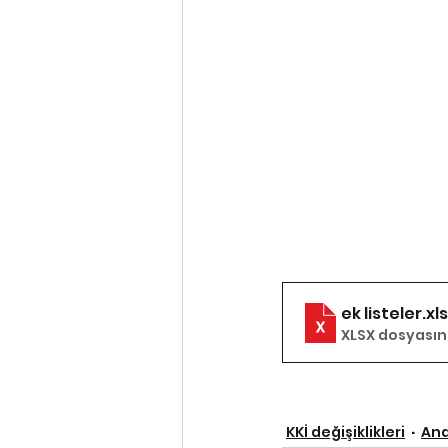
ek listeler
.xl
XLSX dosyasını
KKİ değişiklikleri
An