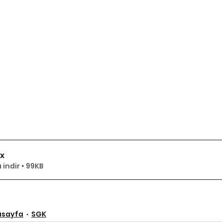
sx
 indir • 99KB
asayfa
SGK