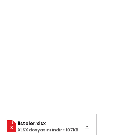
listeler
.xlsx
XLSX dosyasını indir • 107KB