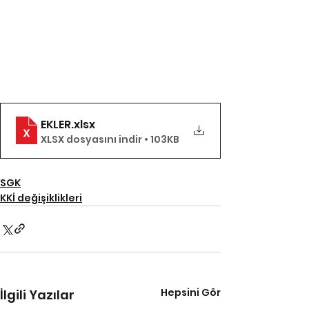
EKLER
.xlsx
XLSX dosyasını indir • 103KB
SGK
KKİ değişiklikleri
Hepsini Gör
İlgili Yazılar