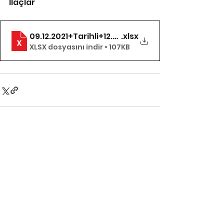
İlaçlar
09.12.2021+Tarihli+12.+Madde-YAYIM
.xlsx
XLSX dosyasını indir • 107KB
Hepsini Gör
İlgili Yazılar