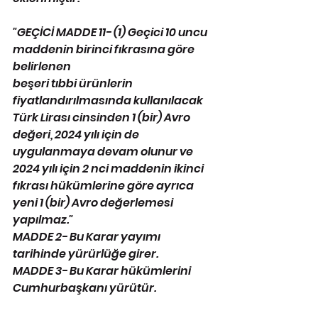
"GEÇİCİ MADDE 11- (1) Geçici 10 uncu 
maddenin birinci fıkrasına göre 
belirlenen
beşeri tıbbi ürünlerin 
fiyatlandırılmasında kullanılacak 
Türk Lirası cinsinden 1 (bir) Avro 
değeri, 2024 yılı için de 
uygulanmaya devam olunur ve 
2024 yılı için 2 nci maddenin ikinci 
fıkrası hükümlerine göre ayrıca 
yeni 1 (bir) Avro değerlemesi 
yapılmaz."
MADDE 2- Bu Karar yayımı 
tarihinde yürürlüğe girer.
MADDE 3- Bu Karar hükümlerini 
Cumhurbaşkanı yürütür.