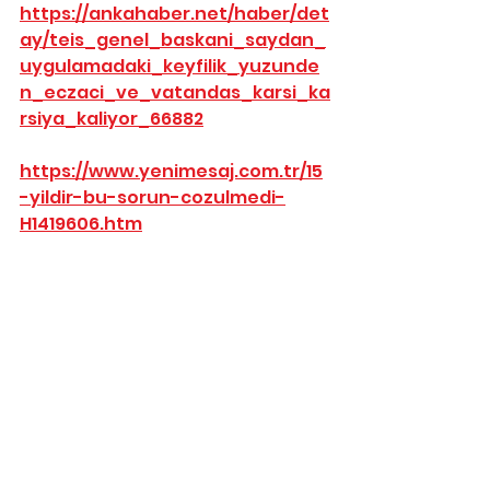
https://ankahaber.net/haber/det
ay/teis_genel_baskani_saydan_
uygulamadaki_keyfilik_yuzunde
n_eczaci_ve_vatandas_karsi_ka
rsiya_kaliyor_66882
https://www.yenimesaj.com.tr/15
-yildir-bu-sorun-cozulmedi-
H1419606.htm
https://www.sondakika.com/hab
er/haber-tum-eczaci-
isverenler-sendikasi-kamu-
kurum-14618509/
https://www.ticaretgazetesi.com
.tr/ilacta-iskonto-sorunu-
vatandasi-magdur-ediyor