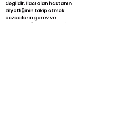
değildir. İlacı alan hastanın 
zilyetliğinin takip etmek 
eczacıların görev ve 
sorumluluğunda olmadığı halde 
bu ilaçlarla ilgili eczacıların 
sorumlu tutulması kabul edilebilir 
bir durum değildir. Bu gibi 
durumların önlenmesi için İTS'nin 
son fazının bir an önce devreye 
alınmasını talep ediyoruz.”
                                                           TEİS BASIN 
BÜROSU-24/08/2022
https://www.birgun.net/haber/sis
temin-faturasi-eczaciya-kesildi-
400140
https://www.dunya.com/saglik/te