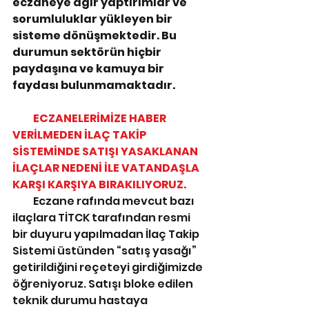
eczaneye ağır yaptırımlar ve 
sorumluluklar yükleyen bir 
sisteme dönüşmektedir. Bu 
durumun sektörün hiçbir 
paydaşına ve kamuya bir 
faydası bulunmamaktadır.
          ECZANELERİMİZE HABER 
VERİLMEDEN İLAÇ TAKİP 
SİSTEMİNDE SATIŞI YASAKLANAN 
İLAÇLAR NEDENİ İLE VATANDAŞLA 
KARŞI KARŞIYA BIRAKILIYORUZ.
          Eczane rafında mevcut bazı 
ilaçlara TİTCK tarafından resmi 
bir duyuru yapılmadan İlaç Takip 
Sistemi üstünden “satış yasağı” 
getirildiğini reçeteyi girdiğimizde 
öğreniyoruz. Satışı bloke edilen 
teknik durumu hastaya 