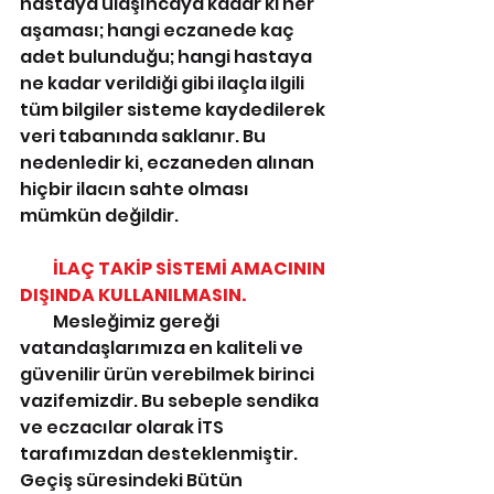
hastaya ulaşıncaya kadar ki her 
aşaması; hangi eczanede
kaç 
adet bulunduğu; hangi hastaya 
ne kadar verildiği gibi ilaçla ilgili 
tüm bilgiler sisteme kaydedilerek 
veri tabanında saklanır. Bu 
nedenledir ki, eczaneden
alınan 
hiçbir ilacın sahte
olması 
mümkün değildir.
          İLAÇ TAKİP SİSTEMİ AMACININ 
DIŞINDA KULLANILMASIN.
          Mesleğimiz gereği 
vatandaşlarımıza en kaliteli ve 
güvenilir ürün verebilmek birinci 
vazifemizdir. Bu sebeple sendika 
ve eczacılar olarak İTS 
tarafımızdan desteklenmiştir. 
Geçiş süresindeki Bütün 