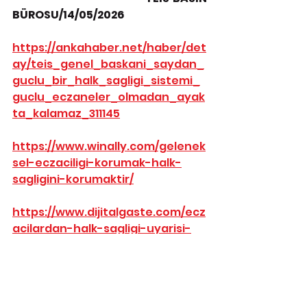
BÜROSU/14/05/2026
https://ankahaber.net/haber/det
ay/teis_genel_baskani_saydan_
guclu_bir_halk_sagligi_sistemi_
guclu_eczaneler_olmadan_ayak
ta_kalamaz_311145
https://www.winally.com/gelenek
sel-eczaciligi-korumak-halk-
sagligini-korumaktir/
https://www.dijitalgaste.com/ecz
acilardan-halk-sagligi-uyarisi-
bagimsiz-eczaneler-tehdit-
altinda/amp
https://gazetekalem.com.tr/teis-