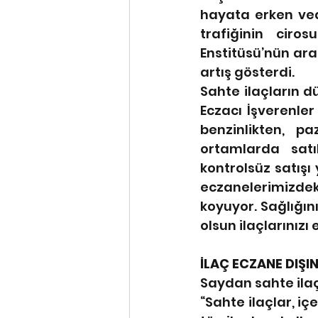
hayata erken ve
trafiğinin ciros
Enstitüsü’nün araş
artış gösterdi.
Sahte ilaçların d
Eczacı İşverenler
benzinlikten, pa
ortamlarda satı
kontrolsüz satışı
eczanelerimizde
koyuyor. Sağlığın
olsun ilaçlarınız
İLAÇ ECZANE DIŞI
Saydan sahte ilaç 
“
Sahte ilaçlar, içe