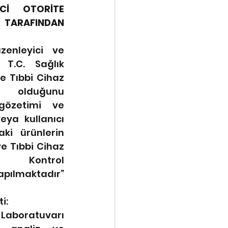
Cİ OTORİTE 
TARAFINDAN 
enleyici ve 
 T.C. Sağlık 
e Tıbbi Cihaz 
olduğunu 
gözetimi ve 
eya kullanıcı 
ki ürünlerin 
ve Tıbbi Cihaz 
Kontrol 
ılmaktadır” 
i:
Laboratuvarı 