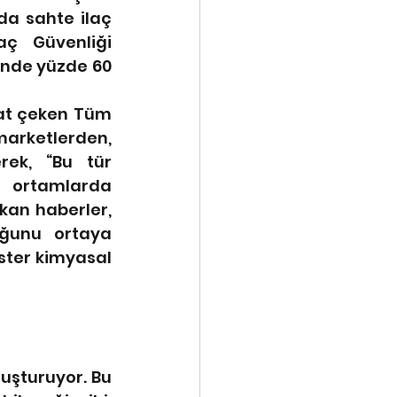
 sahte ilaç 
aç Güvenliği 
inde yüzde 60 
kat çeken Tüm 
arketlerden, 
rek, “Bu tür 
 ortamlarda 
kan haberler, 
ğunu ortaya 
ster kimyasal 
luşturuyor. Bu 