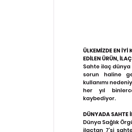
ÜLKEMİZDE EN İYİ
EDİLEN ÜRÜN, İLAÇ
Sahte ilaç dünya 
sorun haline gel
kullanımı nedeniy
her yıl binlerc
kaybediyor.
DÜNYADA SAHTE İ
Dünya Sağlık Örgü
ilaçtan 7’si saht