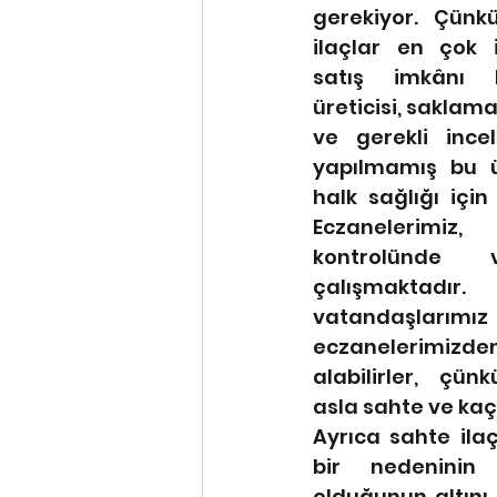
gerekiyor. Çünk
ilaçlar en çok i
satış imkânı b
üreticisi, saklama
ve gerekli incel
yapılmamış bu ür
halk sağlığı için 
Eczanelerimiz, 
kontrolünde 
çalışmaktad
vatandaşları
eczanelerim
alabilirler, çün
asla sahte ve kaç
Ayrıca sahte ilaç
bir nedeninin 
olduğunun altını 