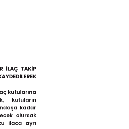
 İLAÇ TAKİP 
EDİLEREK 
laç kutularına 
k, kutuların 
andaşa kadar 
ecek olursak 
u ilaca ayrı 