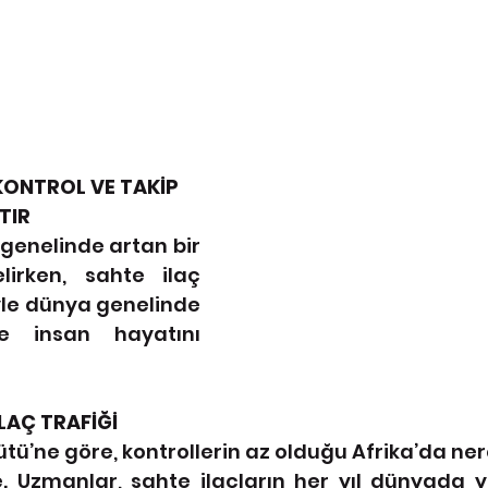
 KONTROL VE TAKİP 
TIR
genelinde artan bir 
irken, sahte ilaç 
le dünya genelinde 
e insan hayatını 
LAÇ TRAFİĞİ
tü’ne göre, kontrollerin az olduğu Afrika’da ner
e. Uzmanlar, sahte ilaçların her yıl dünyada yü