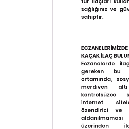
tür ilaçları kul
sağlığınız ve güv
sahiptir.
ECZANELERİMİZD
KAÇAK İLAÇ BUL
Eczanelerde ilaç
gereken bu ür
ortamında, sos
merdiven altı
kontrolsüzce sat
internet sitel
özendirici ve 
aldanılmaması 
üzerinden il