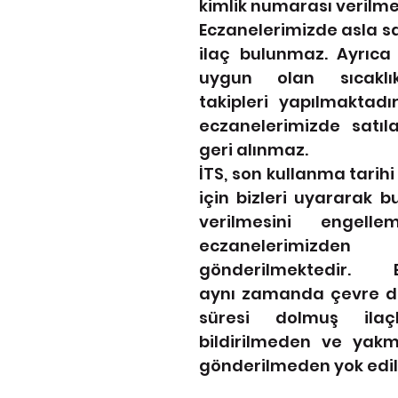
kimlik numarası verilme
Eczanelerimizde asla sa
ilaç bulunmaz. Ayrıca 
uygun olan sıcakl
takipleri yapılmaktadır
eczanelerimizde satıl
geri alınmaz.
İTS, son kullanma tarihi 
için bizleri uyararak bu
verilmesini engelle
eczanelerimizde
gönderilmektedir. Ec
aynı zamanda çevre do
süresi dolmuş ilaç
bildirilmeden ve yakma
gönderilmeden yok edi