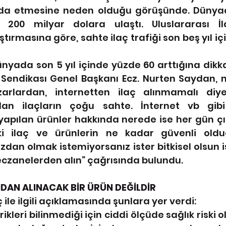
da etmesine neden olduğu görüşünde. Dünyada
u 200 milyar dolara ulaştı. Uluslararası İl
tırmasına göre, sahte ilaç trafiği son beş yıl iç
ünyada son 5 yıl içinde yüzde 60 arttığına dik
 Sendikası Genel Başkanı Ecz. Nurten Saydan, m
zarlardan, internetten ilaç alınmamalı diye
lan ilaçların çoğu sahte. İnternet vb gibi
 yapılan ürünler hakkında nerede ise her gün çı
ki ilaç ve ürünlerin ne kadar güvenli oldu
ızdan olmak istemiyorsanız ister bitkisel olsun i
ı eczanelerden alın” çağrısında bulundu.
NDAN ALINACAK BİR ÜRÜN DEĞİLDİR
ile ilgili açıklamasında şunlara yer verdi:
rikleri bilinmediği için ciddi ölçüde sağlık riski o