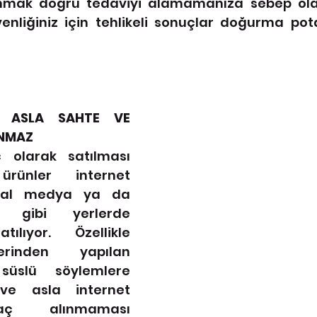
lanmak doğru tedaviyi alamamanıza sebep olabi
enliğiniz için tehlikeli sonuçlar doğurma pota
E ASLA SAHTE VE 
UNMAZ
 olarak satılması 
ünler internet 
yal medya ya da 
 gibi yerlerde 
ılıyor. Özellikle 
erinden yapılan 
süslü söylemlere 
ve asla internet 
aç alınmaması 