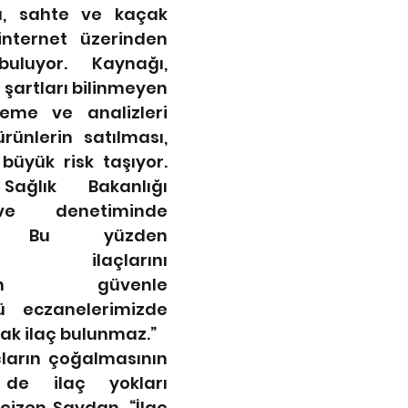
ü, sahte ve kaçak 
nternet üzerinden 
uluyor. Kaynağı, 
 şartları bilinmeyen 
eme ve analizleri 
ünlerin satılması, 
büyük risk taşıyor. 
Sağlık Bakanlığı 
ve denetiminde 
ır. Bu yüzden 
mız ilaçlarını 
izden güvenle 
kü eczanelerimizde 
ak ilaç bulunmaz.”
ların çoğalmasının 
de ilaç yokları 
çizen Saydan, “İlaç 