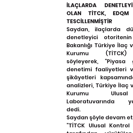
İLAÇLARDA DENETLEYİ
OLAN TİTCK, EDQM 
TESCİLLENMİŞTİR
Saydan, ilaçlarda düz
denetleyici otoritenin
Bakanlığı Türkiye İlaç v
Kurumu (TİTCK) 
söyleyerek, “Piyasa 
denetimi faaliyetleri v
şikâyetleri kapsamında
analizleri, Türkiye İlaç 
Kurumu Ulusal 
Laboratuvarında yap
dedi.
Saydan şöyle devam ett
“TİTCK Ulusal Kontrol 