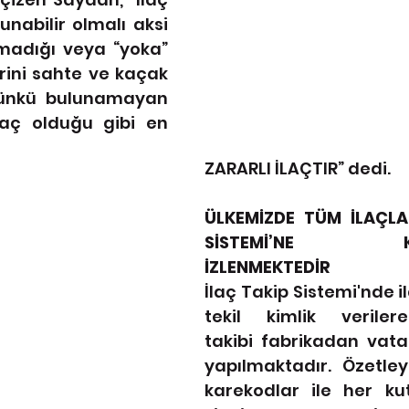
lunabilir olmalı aksi 
madığı veya “yoka” 
ini sahte ve kaçak 
Çünkü bulunamayan 
laç olduğu gibi en 
ZARARLI İLAÇTIR” dedi.
ÜLKEMİZDE TÜM İLAÇLAR
SİSTEMİ’NE KAYD
İZLENMEKTEDİR
İlaç Takip Sistemi'nde i
tekil kimlik verilere
takibi fabrikadan vat
yapılmaktadır. Özetley
karekodlar ile her kut