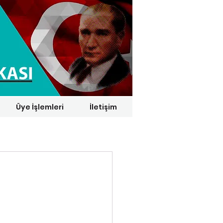
Üye İşlemleri
İletişim
1 € = 29,1164 TL*