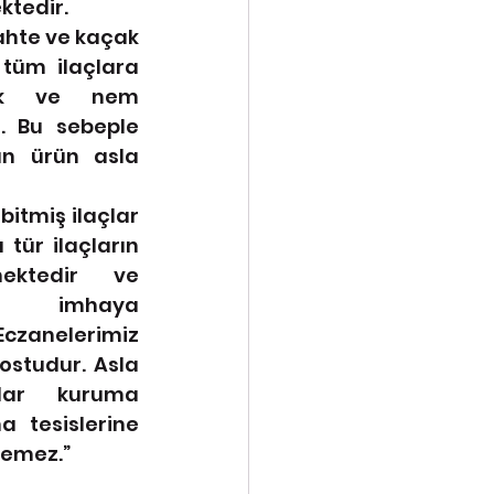
ktedir.
hte ve kaçak 
tüm ilaçlara 
ık ve nem 
. Bu sebeple 
an ürün asla 
bitmiş ilaçlar 
 tür ilaçların 
mektedir ve 
n imhaya 
zanelerimiz 
studur. Asla 
lar kuruma 
 tesislerine 
lemez.
”