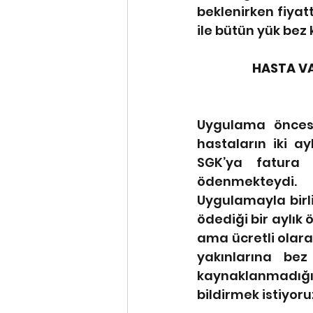
beklenirken fiya
ile bütün yük bez
HASTA VA
Uygulama öncesi
hastaların iki ay
SGK’ya fatura 
ödenmekteydi.
Uygulamayla birl
ödediği bir aylık
ama ücretli olara
yakınlarına be
kaynaklanmadığı
bildirmek istiyoru