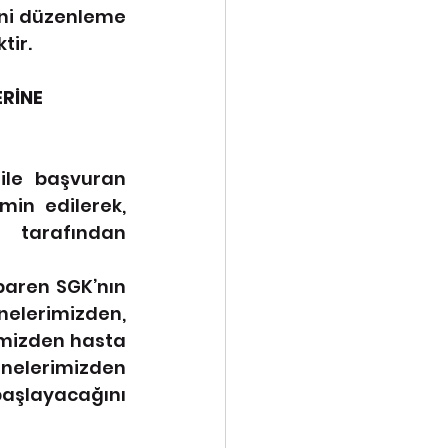
ni düzenleme 
tir.
RİNE 
le başvuran 
min edilerek, 
 tarafından 
aren SGK’nın 
nelerimizden, 
imizden hasta 
elerimizden 
şlayacağını 