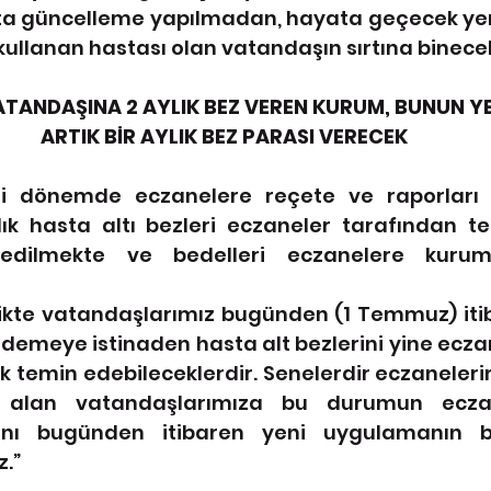
tta güncelleme yapılmadan, hayata geçecek ye
 kullanan hastası olan vatandaşın sırtına binecek
TANDAŞINA 2 AYLIK BEZ VEREN KURUM, BUNUN YE
ARTIK BİR AYLIK BEZ PARASI VERECEK
 dönemde eczanelere reçete ve raporları i
lık hasta altı bezleri eczaneler tarafından te
edilmekte ve bedelleri eczanelere kurum
ikte vatandaşlarımız bugünden (1 Temmuz) itib
 ödemeye istinaden hasta alt bezlerini yine ecza
k temin edebileceklerdir. Senelerdir eczaneler
z alan vatandaşlarımıza bu durumun eczan
nı bugünden itibaren yeni uygulamanın ba
z.”