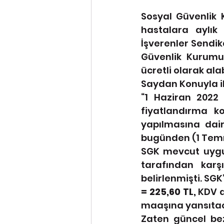
Sosyal Güvenlik 
hastalara aylık 
İşverenler Sendik
Güvenlik Kurumu'
ücretli olarak alab
Saydan Konuyla ilg
“
1 Haziran 2022 
fiyatlandırma k
yapılmasına dair
bugünden (1 Temm
SGK mevcut uygul
tarafından karş
belirlenmişti.
 SGK
= 225,60 TL,
 KDV d
maaşına yansıtac
Zaten güncel bez 