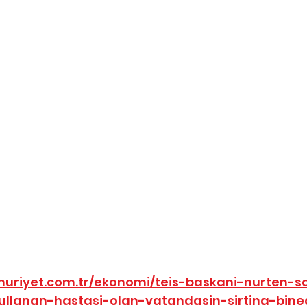
huriyet.com.tr/ekonomi/teis-baskani-nurten-
llanan-hastasi-olan-vatandasin-sirtina-binec