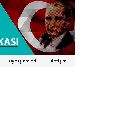
Üye İşlemleri
İletişim
1 € = 29,1164 TL*