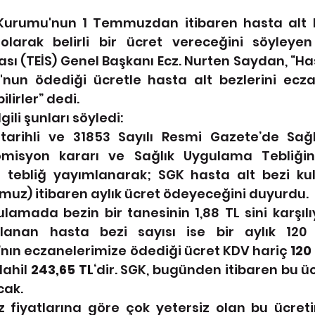
Kurumu'nun 1 Temmuzdan itibaren hasta alt b
olarak belirli bir ücret vereceğini söyleye
ası (TEİS) Genel Başkanı Ecz. Nurten Saydan, “Has
nun ödediği ücretle hasta alt bezlerini ecza
ilirler” dedi.
ili şunları söyledi: 
tarihli ve 31853 Sayılı Resmi Gazete’de Sağlı
omisyon kararı ve Sağlık Uygulama Tebliğind
 tebliğ yayımlanarak; SGK hasta alt bezi kull
uz) itibaren aylık ücret ödeyeceğini duyurdu.
amada bezin bir tanesinin 1,88 TL sini karşılı
ılanan hasta bezi sayısı ise bir aylık 120 
’nın eczanelerimize ödediği ücret KDV hariç 
120 
ahil 
243,65 TL
‘dir. SGK, bugünden itibaren bu üc
ak. 
fiyatlarına göre çok yetersiz olan bu ücretin 