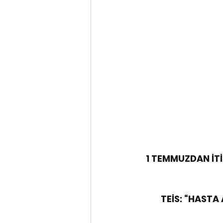
1 TEMMUZDAN İT
TEİS: “HASTA