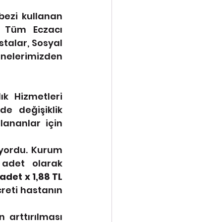
ezi kullanan 
n Tüm Eczacı 
talar, Sosyal 
nelerimizden 
k Hizmetleri 
e değişiklik 
ananlar için 
yordu. Kurum 
adet olarak 
adet x 1,88 TL 
reti hastanın 
arttırılması 